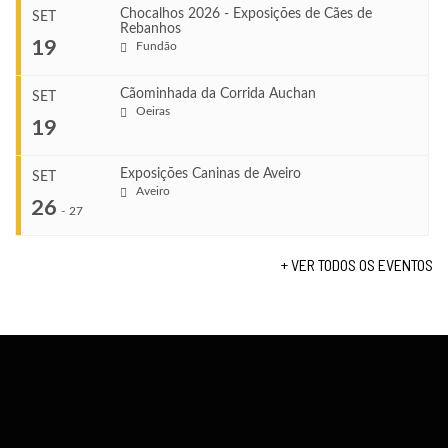
Chocalhos 2026 - Exposições de Cães de
SET
Rebanhos
COMEÇA
...
19
Fundão
Ago 22, 2026
TERMINA
Ago 23, 2026
Cãominhada da Corrida Auchan
SET
COMEÇA
Oeiras
...
19
Set 11, 2026
VENUE
TERMINA
Fundão
Set 12, 2026
Exposições Caninas de Aveiro
SET
COMEÇA
Aveiro
26
Set 19, 2026
-
27
VENUE
TERMINA
Lagos
Set 19, 2026
+ VER TODOS OS EVENTOS
...
VENUE
Fundão
COMEÇA
Set 26, 2026
TERMINA
Set 27, 2026
...