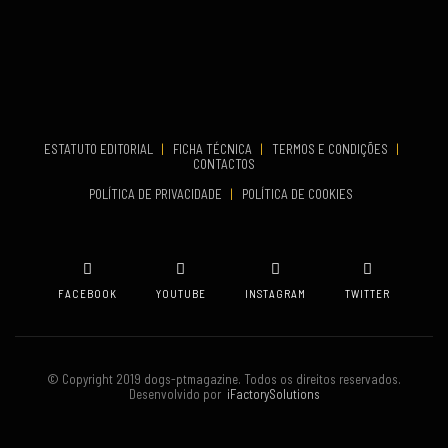
VENUE
Aveiro
COMEÇA
Set 19, 2026
TERMINA
Set 19, 2026
ESTATUTO EDITORIAL
|
FICHA TÉCNICA
|
TERMOS E CONDIÇÕES
|
CONTACTOS
VENUE
POLÍTICA DE PRIVACIDADE
|
POLÍTICA DE COOKIES
Oeiras
FACEBOOK
YOUTUBE
INSTAGRAM
TWITTER
© Copyright 2019 dogs-ptmagazine. Todos os direitos reservados.
Desenvolvido por
iFactorySolutions