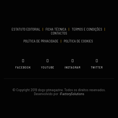
COMEÇA
Set 19, 2026
TERMINA
Set 19, 2026
ESTATUTO EDITORIAL
|
FICHA TÉCNICA
|
TERMOS E CONDIÇÕES
|
CONTACTOS
VENUE
POLÍTICA DE PRIVACIDADE
|
POLÍTICA DE COOKIES
Oeiras
FACEBOOK
YOUTUBE
INSTAGRAM
TWITTER
© Copyright 2019 dogs-ptmagazine. Todos os direitos reservados.
Desenvolvido por
iFactorySolutions