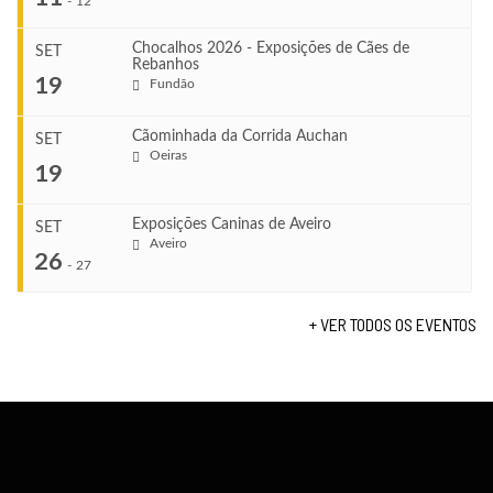
-
12
Chocalhos 2026 - Exposições de Cães de
SET
Rebanhos
COMEÇA
...
19
Fundão
Ago 22, 2026
TERMINA
Ago 23, 2026
Cãominhada da Corrida Auchan
SET
COMEÇA
Oeiras
...
19
Set 11, 2026
VENUE
TERMINA
Fundão
Set 12, 2026
Exposições Caninas de Aveiro
SET
COMEÇA
Aveiro
26
Set 19, 2026
-
27
VENUE
TERMINA
Lagos
Set 19, 2026
+ VER TODOS OS EVENTOS
...
VENUE
Fundão
COMEÇA
Set 26, 2026
TERMINA
Set 27, 2026