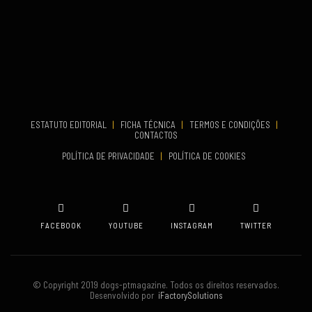
...
VENUE
Aveiro
COMEÇA
Set 19, 2026
TERMINA
Set 19, 2026
ESTATUTO EDITORIAL
|
FICHA TÉCNICA
|
TERMOS E CONDIÇÕES
|
CONTACTOS
VENUE
POLÍTICA DE PRIVACIDADE
|
POLÍTICA DE COOKIES
Oeiras
FACEBOOK
YOUTUBE
INSTAGRAM
TWITTER
© Copyright 2019 dogs-ptmagazine. Todos os direitos reservados.
Desenvolvido por
iFactorySolutions