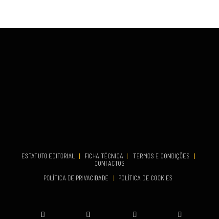
...
VENUE
Fundão
COMEÇA
Set 26, 2026
TERMINA
Set 27, 2026
...
VENUE
Aveiro
COMEÇA
Set 19, 2026
TERMINA
Set 19, 2026
ESTATUTO EDITORIAL
|
FICHA TÉCNICA
|
TERMOS E CONDIÇÕES
|
CONTACTOS
VENUE
POLÍTICA DE PRIVACIDADE
|
POLÍTICA DE COOKIES
Oeiras