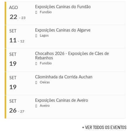
Exposições Caninas do Fundão
AGO
Fundão
22
-
23
Exposições Caninas do Algarve
SET
Lagos
...
11
-
12
Chocalhos 2026 - Exposições de Cães de
SET
Rebanhos
COMEÇA
...
19
Fundão
Ago 22, 2026
TERMINA
Ago 23, 2026
Cãominhada da Corrida Auchan
SET
COMEÇA
Oeiras
...
19
Set 11, 2026
VENUE
TERMINA
Fundão
Set 12, 2026
Exposições Caninas de Aveiro
SET
COMEÇA
Aveiro
26
Set 19, 2026
-
27
VENUE
TERMINA
Lagos
Set 19, 2026
+ VER TODOS OS EVENTOS