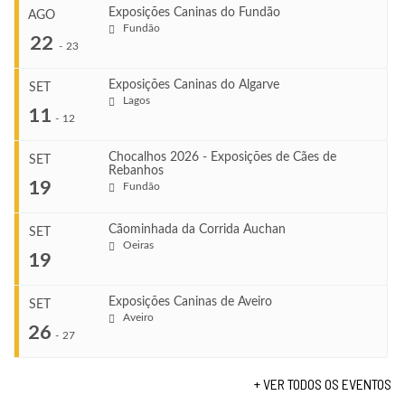
Exposições Caninas do Fundão
AGO
Fundão
22
-
23
Exposições Caninas do Algarve
SET
Lagos
...
11
-
12
Chocalhos 2026 - Exposições de Cães de
SET
Rebanhos
COMEÇA
...
19
Fundão
Ago 22, 2026
TERMINA
Ago 23, 2026
Cãominhada da Corrida Auchan
SET
COMEÇA
Oeiras
...
19
Set 11, 2026
VENUE
TERMINA
Fundão
Set 12, 2026
Exposições Caninas de Aveiro
SET
COMEÇA
Aveiro
26
Set 19, 2026
-
27
VENUE
TERMINA
Lagos
Set 19, 2026
+ VER TODOS OS EVENTOS
...