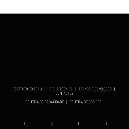
VENUE
Fundão
COMEÇA
Set 26, 2026
TERMINA
Set 27, 2026
...
VENUE
Aveiro
COMEÇA
Set 19, 2026
TERMINA
Set 19, 2026
ESTATUTO EDITORIAL
|
FICHA TÉCNICA
|
TERMOS E CONDIÇÕES
|
CONTACTOS
VENUE
POLÍTICA DE PRIVACIDADE
|
POLÍTICA DE COOKIES
Oeiras