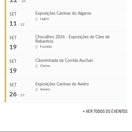
-
23
Exposições Caninas do Algarve
SET
Lagos
...
11
-
12
Chocalhos 2026 - Exposições de Cães de
SET
Rebanhos
COMEÇA
...
19
Fundão
Ago 22, 2026
TERMINA
Ago 23, 2026
Cãominhada da Corrida Auchan
SET
COMEÇA
Oeiras
...
19
Set 11, 2026
VENUE
TERMINA
Fundão
Set 12, 2026
Exposições Caninas de Aveiro
SET
COMEÇA
Aveiro
26
Set 19, 2026
-
27
VENUE
TERMINA
Lagos
Set 19, 2026
+ VER TODOS OS EVENTOS
...
VENUE
Fundão