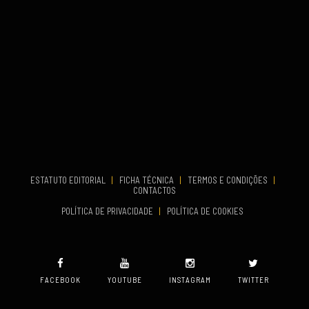
COMEÇA
Set 26, 2026
TERMINA
Set 27, 2026
...
VENUE
Aveiro
COMEÇA
Set 19, 2026
TERMINA
Set 19, 2026
ESTATUTO EDITORIAL
|
FICHA TÉCNICA
|
TERMOS E CONDIÇÕES
|
CONTACTOS
VENUE
POLÍTICA DE PRIVACIDADE
|
POLÍTICA DE COOKIES
Oeiras
FACEBOOK
YOUTUBE
INSTAGRAM
TWITTER