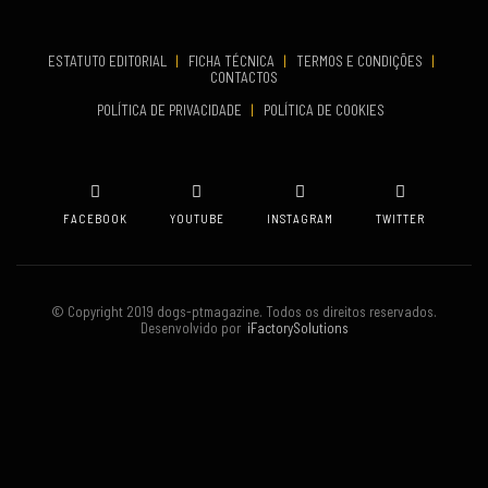
TERMINA
Set 19, 2026
ESTATUTO EDITORIAL
|
FICHA TÉCNICA
|
TERMOS E CONDIÇÕES
|
CONTACTOS
VENUE
POLÍTICA DE PRIVACIDADE
|
POLÍTICA DE COOKIES
Oeiras
FACEBOOK
YOUTUBE
INSTAGRAM
TWITTER
© Copyright 2019 dogs-ptmagazine. Todos os direitos reservados.
Desenvolvido por
iFactorySolutions