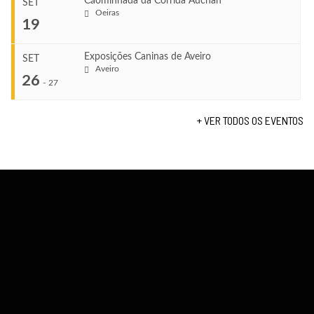
Cãominhada da Corrida Auchan
SET
COMEÇA
Oeiras
...
19
Set 11, 2026
VENUE
TERMINA
Fundão
Set 12, 2026
Exposições Caninas de Aveiro
SET
COMEÇA
Aveiro
26
Set 19, 2026
-
27
VENUE
TERMINA
Lagos
Set 19, 2026
+ VER TODOS OS EVENTOS
...
VENUE
Fundão
COMEÇA
Set 26, 2026
TERMINA
Set 27, 2026
...
VENUE
Aveiro
COMEÇA
Set 19, 2026