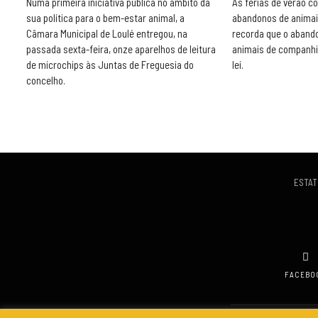
Numa primeira iniciativa pública no âmbito da
As férias de verão 
sua política para o bem-estar animal, a
abandonos de animai
Câmara Municipal de Loulé entregou, na
recorda que o aband
passada sexta-feira, onze aparelhos de leitura
animais de companhi
de microchips às Juntas de Freguesia do
lei.
concelho.
ESTAT
FACEBO