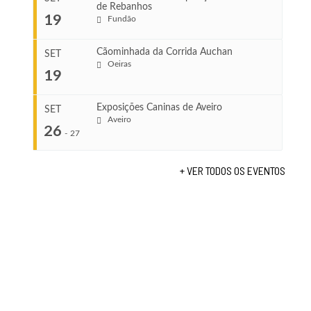
de Rebanhos
COMEÇA
...
19
Fundão
Ago 22, 2026
TERMINA
Ago 23, 2026
Cãominhada da Corrida Auchan
SET
COMEÇA
Oeiras
19
Set 11, 2026
...
VENUE
TERMINA
Fundão
Set 12, 2026
Exposições Caninas de Aveiro
SET
Aveiro
26
COMEÇA
-
27
VENUE
Set 19, 2026
Lagos
TERMINA
+ VER TODOS OS EVENTOS
Set 19, 2026
...
VENUE
Fundão
COMEÇA
Set 26, 2026
TERMINA
Set 27, 2026
...
VENUE