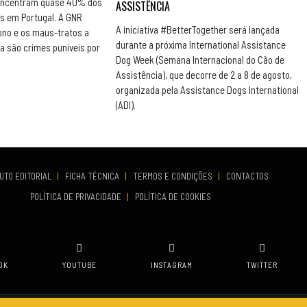
concentram quase 40% dos
ASSISTÊNCIA
s em Portugal. A GNR
A iniciativa #BetterTogether será lançada
ono e os maus-tratos a
durante a próxima International Assistance
a são crimes puníveis por
Dog Week (Semana Internacional do Cão de
Assistência), que decorre de 2 a 8 de agosto,
organizada pela Assistance Dogs International
(ADI).
UTO EDITORIAL
|
FICHA TÉCNICA
|
TERMOS E CONDIÇÕES
|
CONTACTOS
POLÍTICA DE PRIVACIDADE
|
POLÍTICA DE COOKIES
OK
YOUTUBE
INSTAGRAM
TWITTER