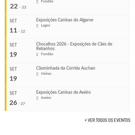
Fundão
22
-
23
Exposições Caninas do Algarve
SET
Lagos
...
11
-
12
Chocalhos 2026 - Exposições de Cães de
SET
Rebanhos
COMEÇA
...
19
Fundão
Ago 22, 2026
TERMINA
Ago 23, 2026
Cãominhada da Corrida Auchan
SET
COMEÇA
Oeiras
...
19
Set 11, 2026
VENUE
TERMINA
Fundão
Set 12, 2026
Exposições Caninas de Aveiro
SET
COMEÇA
Aveiro
26
Set 19, 2026
-
27
VENUE
TERMINA
Lagos
Set 19, 2026
+ VER TODOS OS EVENTOS
...
VENUE