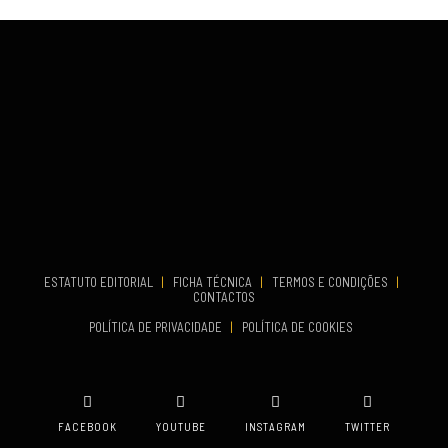
Fundão
COMEÇA
Set 26, 2026
TERMINA
Set 27, 2026
...
VENUE
Aveiro
COMEÇA
Set 19, 2026
TERMINA
Set 19, 2026
ESTATUTO EDITORIAL
|
FICHA TÉCNICA
|
TERMOS E CONDIÇÕES
|
CONTACTOS
VENUE
POLÍTICA DE PRIVACIDADE
|
POLÍTICA DE COOKIES
Oeiras
FACEBOOK
YOUTUBE
INSTAGRAM
TWITTER