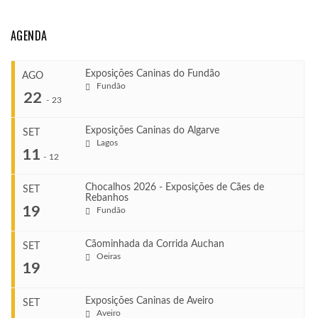
AGENDA
Exposições Caninas do Fundão
AGO
Fundão
22
-
23
Exposições Caninas do Algarve
SET
Lagos
...
11
-
12
Chocalhos 2026 - Exposições de Cães de
SET
Rebanhos
COMEÇA
...
19
Fundão
Ago 22, 2026
TERMINA
Ago 23, 2026
Cãominhada da Corrida Auchan
SET
COMEÇA
Oeiras
...
19
Set 11, 2026
VENUE
TERMINA
Fundão
Set 12, 2026
Exposições Caninas de Aveiro
SET
COMEÇA
Aveiro