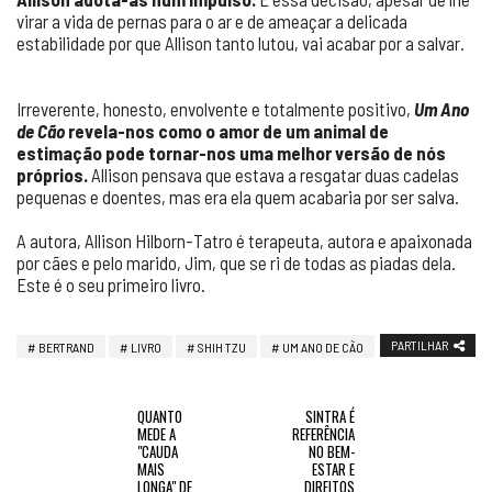
virar a vida de pernas para o ar e de ameaçar a delicada
estabilidade por que Allison tanto lutou, vai acabar por a salvar.
Irreverente, honesto, envolvente e totalmente positivo,
Um Ano
de Cão
revela-nos como o amor de um animal de
estimação pode tornar-nos uma melhor versão de nós
próprios.
Allison pensava que estava a resgatar duas cadelas
pequenas e doentes, mas era ela quem acabaria por ser salva.
A autora, Allison Hilborn-Tatro é terapeuta, autora e apaixonada
por cães e pelo marido, Jim, que se ri de todas as piadas dela.
Este é o seu primeiro livro.
PARTILHAR
BERTRAND
LIVRO
SHIH TZU
UM ANO DE CÃO
QUANTO
SINTRA É
MEDE A
REFERÊNCIA
"CAUDA
NO BEM-
MAIS
ESTAR E
LONGA" DE
DIREITOS