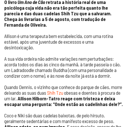
O livro
Um Ano de Cão
retrata a história real de uma
psicóloga cuja vida não era tão perfeita quanto lhe
parecia e das duas cadelas Shih Tzu que a salvaram.
Chega às livrarias a 5 de agosto, com tradução de
Fernanda de Oliveira.
Allison é uma terapeuta bem estabelecida, com uma rotina
estável, após uma juventude de excessos e uma
desintoxicação.
A sua vida ordeira não admite variações nem perturbações:
acorda todos os dias às cinco da manhã, à tarde passeia o cão,
um Ladradoodle chamado Buddha (com uma personalidade a
condizer com o nome), e às nove da noite já está a dormir.
Quando Dennis, o vizinho que conhece do parque de cães, morre
deixando as suas duas
Shih Tzu
obesas e doentes à procura de
um lar,
Allison Hilborn-Tatro reage com tristeza e deixa
escapar uma pergunta: “Onde estão as cadelinhas dele?”.
Coco e Niki são duas cadelas baixotas, de pelo hirsuto,
geralmente sedentárias e com manifesto excesso de peso.
Allison adota-as num impulso.
E essa decisão, apesar de lhe