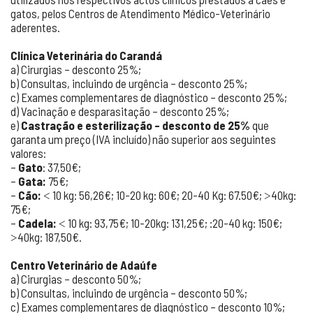
gatos, pelos Centros de Atendimento Médico-Veterinário
aderentes.
Clínica Veterinária do Carandá
a) Cirurgias – desconto 25%;
b) Consultas, incluindo de urgência – desconto 25%;
c) Exames complementares de diagnóstico – desconto 25%;
d) Vacinação e desparasitação – desconto 25%;
e)
Castração e esterilização – desconto de 25%
que
garanta um preço (IVA incluído) não superior aos seguintes
valores:
–
Gato
: 37,50€;
–
Gata:
75€;
–
Cão:
˂ 10 kg: 56,26€; 10-20 kg: 60€; 20-40 Kg: 67.50€; ˃40kg:
75€;
–
Cadela:
˂ 10 kg: 93,75€; 10-20kg: 131,25€; :20-40 kg: 150€;
˃40kg: 187,50€.
Centro Veterinário de Adaúfe
a) Cirurgias – desconto 50%;
b) Consultas, incluindo de urgência – desconto 50%;
c) Exames complementares de diagnóstico – desconto 10%;