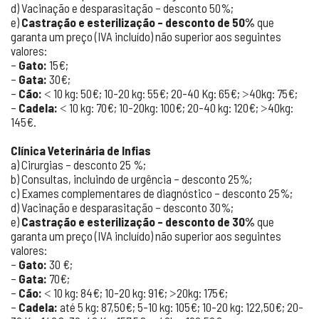
d) Vacinação e desparasitação – desconto 50%;
e)
Castração e esterilização – desconto de 50%
que
garanta um preço (IVA incluído) não superior aos seguintes
valores:
–
Gato:
15€;
–
Gata:
30€;
–
Cão:
˂ 10 kg: 50€; 10-20 kg: 55€; 20-40 Kg: 65€; ˃40kg: 75€;
–
Cadela:
˂ 10 kg: 70€; 10-20kg: 100€; 20-40 kg: 120€; ˃40kg:
145€.
Clínica Veterinária de Infias
a) Cirurgias – desconto 25 %;
b) Consultas, incluindo de urgência – desconto 25%;
c) Exames complementares de diagnóstico – desconto 25%;
d) Vacinação e desparasitação – desconto 30%;
e)
Castração e esterilização – desconto de 30%
que
garanta um preço (IVA incluído) não superior aos seguintes
valores:
–
Gato:
30 €;
–
Gata:
70€;
–
Cão:
˂ 10 kg: 84€; 10-20 kg: 91€; ˃20kg: 175€;
–
Cadela:
até 5 kg: 87,50€; 5-10 kg: 105€; 10-20 kg: 122,50€; 20-