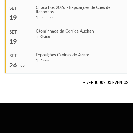
Chocalhos 2026 - Exposições de Cães de
SET
Rebanhos
COMEÇA
...
19
Fundão
Ago 22, 2026
TERMINA
Ago 23, 2026
Cãominhada da Corrida Auchan
SET
COMEÇA
Oeiras
...
19
Set 11, 2026
VENUE
TERMINA
Fundão
Set 12, 2026
Exposições Caninas de Aveiro
SET
COMEÇA
Aveiro
26
Set 19, 2026
-
27
VENUE
TERMINA
Lagos
Set 19, 2026
+ VER TODOS OS EVENTOS
...
VENUE
Fundão
COMEÇA
Set 26, 2026
TERMINA
Set 27, 2026