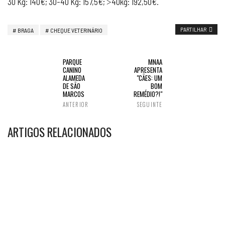
30 Kg: 140€; 30-40 Kg: 157,5€; ˃40kg: 192,50€.
PARTILHAR
BRAGA
CHEQUE VETERINÁRIO
PARQUE
MNAA
CANINO
APRESENTA
ALAMEDA
"CÃES: UM
DE SÃO
BOM
MARCOS
REMÉDIO?!"
ANTERIOR
SEGUINTE
ARTIGOS RELACIONADOS