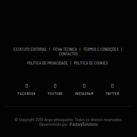
...
VENUE
Aveiro
COMEÇA
Set 19, 2026
TERMINA
Set 19, 2026
ESTATUTO EDITORIAL
|
FICHA TÉCNICA
|
TERMOS E CONDIÇÕES
|
CONTACTOS
VENUE
POLÍTICA DE PRIVACIDADE
|
POLÍTICA DE COOKIES
Oeiras
FACEBOOK
YOUTUBE
INSTAGRAM
TWITTER
© Copyright 2019 dogs-ptmagazine. Todos os direitos reservados.
Desenvolvido por
iFactorySolutions