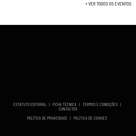
+ VER TODOS OS EVENTOS
...
VENUE
Fundão
COMEÇA
Set 26, 2026
TERMINA
Set 27, 2026
...
VENUE
Aveiro
COMEÇA
Set 19, 2026
TERMINA
Set 19, 2026
ESTATUTO EDITORIAL
|
FICHA TÉCNICA
|
TERMOS E CONDIÇÕES
|
CONTACTOS
VENUE
POLÍTICA DE PRIVACIDADE
|
POLÍTICA DE COOKIES
Oeiras