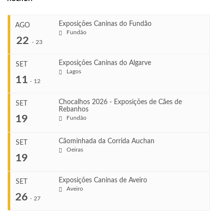
Exposições Caninas do Fundão
AGO
Fundão
22
-
23
Exposições Caninas do Algarve
SET
Lagos
...
11
-
12
Chocalhos 2026 - Exposições de Cães de
SET
Rebanhos
COMEÇA
...
19
Fundão
Ago 22, 2026
TERMINA
Ago 23, 2026
Cãominhada da Corrida Auchan
SET
COMEÇA
Oeiras
...
19
Set 11, 2026
VENUE
TERMINA
Fundão
Set 12, 2026
Exposições Caninas de Aveiro
SET
COMEÇA
Aveiro
26
Set 19, 2026
-
27
VENUE
TERMINA
Lagos
Set 19, 2026