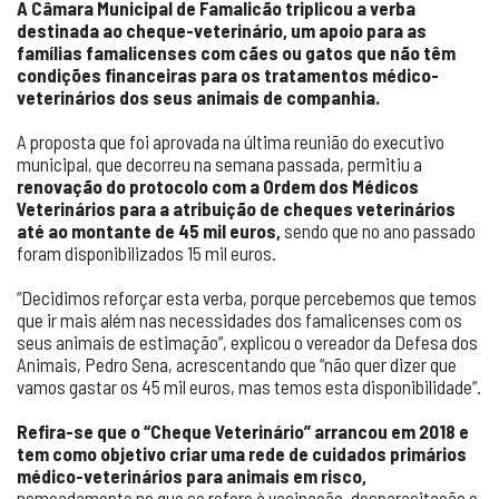
A Câmara Municipal de Famalicão triplicou a verba
destinada ao cheque-veterinário, um apoio para as
famílias famalicenses com cães ou gatos que não têm
condições financeiras para os tratamentos médico-
veterinários dos seus animais de companhia.
A proposta que foi aprovada na última reunião do executivo
municipal, que decorreu na semana passada, permitiu a
renovação do protocolo com a Ordem dos Médicos
Veterinários para a atribuição de cheques veterinários
até ao montante de 45 mil euros,
sendo que no ano passado
foram disponibilizados 15 mil euros.
“Decidimos reforçar esta verba, porque percebemos que temos
que ir mais além nas necessidades dos famalicenses com os
seus animais de estimação”, explicou o vereador da Defesa dos
Animais, Pedro Sena, acrescentando que “não quer dizer que
vamos gastar os 45 mil euros, mas temos esta disponibilidade”.
Refira-se que o “Cheque Veterinário” arrancou em 2018 e
tem como objetivo criar uma rede de cuidados primários
médico-veterinários para animais em risco,
nomeadamente no que se refere à vacinação, desparasitação e