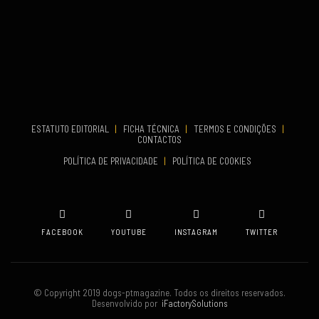
...
VENUE
Aveiro
COMEÇA
Set 19, 2026
TERMINA
Set 19, 2026
ESTATUTO EDITORIAL
|
FICHA TÉCNICA
|
TERMOS E CONDIÇÕES
|
CONTACTOS
VENUE
POLÍTICA DE PRIVACIDADE
|
POLÍTICA DE COOKIES
Oeiras
FACEBOOK
YOUTUBE
INSTAGRAM
TWITTER
© Copyright 2019 dogs-ptmagazine. Todos os direitos reservados.
Desenvolvido por
iFactorySolutions