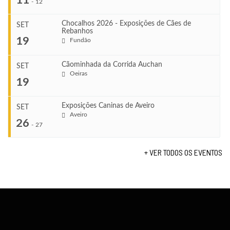
-
12
Chocalhos 2026 - Exposições de Cães de
SET
Rebanhos
COMEÇA
...
19
Fundão
Ago 22, 2026
TERMINA
Ago 23, 2026
Cãominhada da Corrida Auchan
SET
COMEÇA
Oeiras
...
19
Set 11, 2026
VENUE
TERMINA
Fundão
Set 12, 2026
Exposições Caninas de Aveiro
SET
COMEÇA
Aveiro
26
Set 19, 2026
-
27
VENUE
TERMINA
Lagos
Set 19, 2026
+ VER TODOS OS EVENTOS
...
VENUE
Fundão
COMEÇA
Set 26, 2026
TERMINA
Set 27, 2026