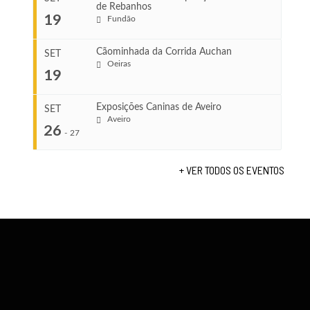
de Rebanhos
COMEÇA
...
19
Fundão
Ago 22, 2026
TERMINA
Ago 23, 2026
Cãominhada da Corrida Auchan
SET
COMEÇA
Oeiras
19
Set 11, 2026
...
VENUE
TERMINA
Fundão
Set 12, 2026
Exposições Caninas de Aveiro
SET
Aveiro
26
COMEÇA
-
27
VENUE
Set 19, 2026
Lagos
TERMINA
+ VER TODOS OS EVENTOS
Set 19, 2026
...
VENUE
Fundão
COMEÇA
Set 26, 2026
TERMINA
Set 27, 2026
...
VENUE