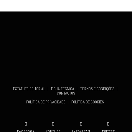
VENUE
Fundão
COMEÇA
Set 26, 2026
TERMINA
Set 27, 2026
...
VENUE
Aveiro
COMEÇA
Set 19, 2026
TERMINA
Set 19, 2026
ESTATUTO EDITORIAL
|
FICHA TÉCNICA
|
TERMOS E CONDIÇÕES
|
CONTACTOS
VENUE
POLÍTICA DE PRIVACIDADE
|
POLÍTICA DE COOKIES
Oeiras
FACEBOOK
YOUTUBE
INSTAGRAM
TWITTER