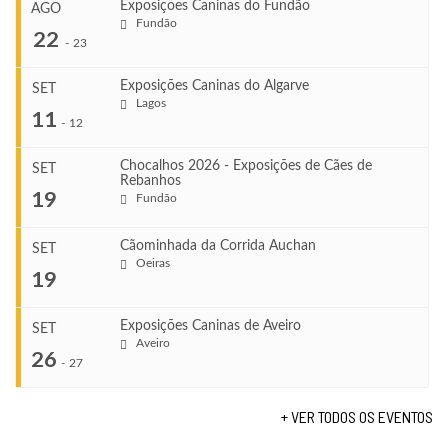
Exposições Caninas do Fundão
AGO
Fundão
22
-
23
Exposições Caninas do Algarve
SET
Lagos
...
11
-
12
Chocalhos 2026 - Exposições de Cães de
SET
Rebanhos
COMEÇA
...
19
Fundão
Ago 22, 2026
TERMINA
Ago 23, 2026
Cãominhada da Corrida Auchan
SET
COMEÇA
Oeiras
...
19
Set 11, 2026
VENUE
TERMINA
Fundão
Set 12, 2026
Exposições Caninas de Aveiro
SET
COMEÇA
Aveiro
26
Set 19, 2026
-
27
VENUE
TERMINA
Lagos
Set 19, 2026
+ VER TODOS OS EVENTOS
...