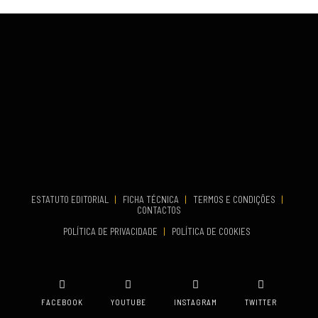
Fundão
COMEÇA
Set 26, 2026
TERMINA
Set 27, 2026
...
VENUE
Aveiro
COMEÇA
Set 19, 2026
TERMINA
Set 19, 2026
ESTATUTO EDITORIAL
|
FICHA TÉCNICA
|
TERMOS E CONDIÇÕES
|
CONTACTOS
VENUE
POLÍTICA DE PRIVACIDADE
|
POLÍTICA DE COOKIES
Oeiras
FACEBOOK
YOUTUBE
INSTAGRAM
TWITTER