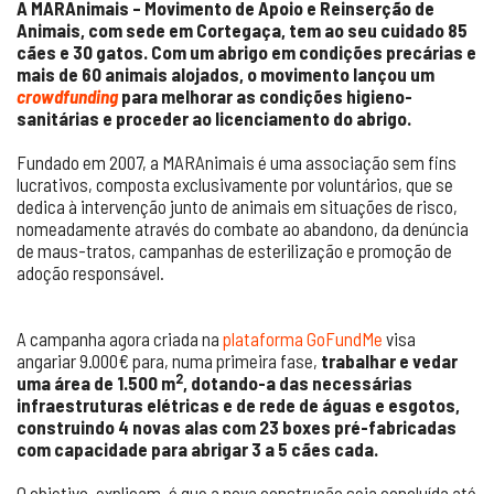
A MARAnimais – Movimento de Apoio e Reinserção de
Animais, com sede em Cortegaça, tem ao seu cuidado 85
cães e 30 gatos. Com um abrigo em condições precárias e
mais de 60 animais alojados, o movimento lançou um
crowdfunding
para melhorar as condições higieno-
sanitárias e proceder ao licenciamento do abrigo.
Fundado em 2007, a MARAnimais é uma associação sem fins
lucrativos, composta exclusivamente por voluntários, que se
dedica à intervenção junto de animais em situações de risco,
nomeadamente através do combate ao abandono, da denúncia
de maus-tratos, campanhas de esterilização e promoção de
adoção responsável.
A campanha agora criada na
plataforma GoFundMe
visa
angariar 9.000€ para, numa primeira fase,
trabalhar e vedar
2
uma área de 1.500 m
, dotando-a das necessárias
infraestruturas elétricas e de rede de águas e esgotos,
construindo 4 novas alas com 23 boxes pré-fabricadas
com capacidade para abrigar 3 a 5 cães cada.
O objetivo, explicam, é que a nova construção seja concluída até