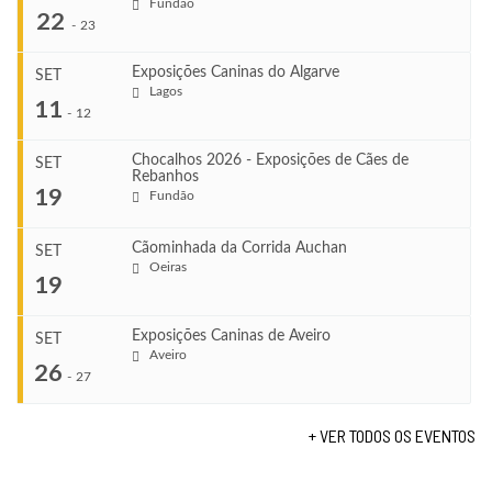
Fundão
22
-
23
Exposições Caninas do Algarve
SET
Lagos
...
11
-
12
Chocalhos 2026 - Exposições de Cães de
SET
Rebanhos
COMEÇA
...
19
Fundão
Ago 22, 2026
TERMINA
Ago 23, 2026
Cãominhada da Corrida Auchan
SET
COMEÇA
Oeiras
...
19
Set 11, 2026
VENUE
TERMINA
Fundão
Set 12, 2026
Exposições Caninas de Aveiro
SET
COMEÇA
Aveiro
26
Set 19, 2026
-
27
VENUE
TERMINA
Lagos
Set 19, 2026
+ VER TODOS OS EVENTOS
...
VENUE