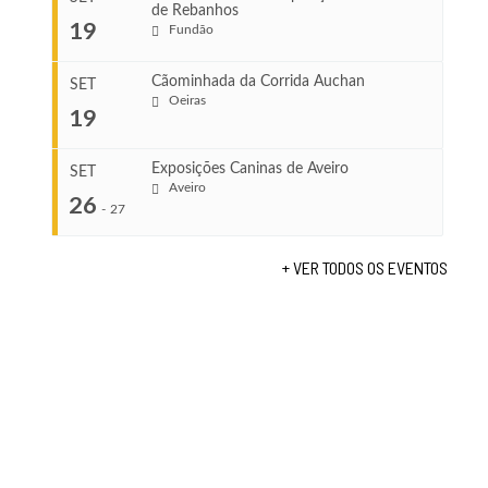
de Rebanhos
COMEÇA
...
19
Fundão
Ago 22, 2026
TERMINA
Ago 23, 2026
Cãominhada da Corrida Auchan
SET
COMEÇA
Oeiras
19
Set 11, 2026
...
VENUE
TERMINA
Fundão
Set 12, 2026
Exposições Caninas de Aveiro
SET
Aveiro
26
COMEÇA
-
27
VENUE
Set 19, 2026
Lagos
TERMINA
+ VER TODOS OS EVENTOS
Set 19, 2026
...
VENUE
Fundão
COMEÇA
Set 26, 2026
TERMINA
Set 27, 2026
...
VENUE