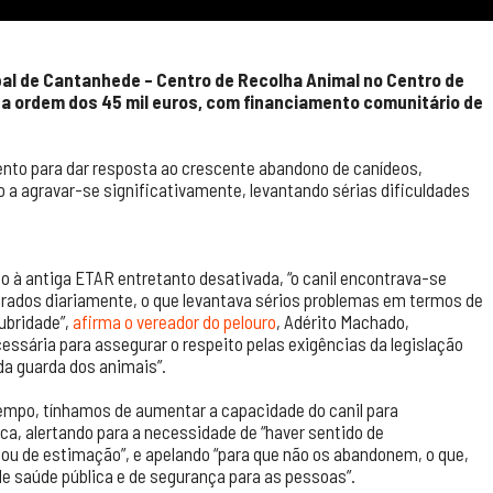
pal de Cantanhede – Centro de Recolha Animal no Centro de
da ordem dos 45 mil euros, com financiamento comunitário de
ento para dar resposta ao crescente abandono de canídeos,
 a agravar-se significativamente, levantando sérias dificuldades
to à antiga ETAR entretanto desativada, “o canil encontrava-se
ados diariamente, o que levantava sérios problemas em termos de
ubridade”,
afirma o vereador do pelouro
, Adérito Machado,
essária para assegurar o respeito pelas exigências da legislação
da guarda dos animais”.
empo, tínhamos de aumentar a capacidade do canil para
ca, alertando para a necessidade de “haver sentido de
ou de estimação”, e apelando “para que não os abandonem, o que,
de saúde pública e de segurança para as pessoas”.