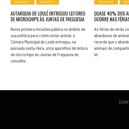
NACIONAL
NOTICIAS
NACIONAL
NO
AUTARQUIA DE LOULÉ ENTREGOU LEITORES
QUASE 40% DOS A
DE MICROCHIPS ÀS JUNTAS DE FREGUESIA
OCORRE NAS FÉRIAS
Numa primeira iniciativa pública no âmbito da
As férias de verão 
sua política para o bem-estar animal, a
abandonos de animai
Câmara Municipal de Loulé entregou, na
recorda que o aband
passada sexta-feira, onze aparelhos de leitura
animais de companhi
de microchips às Juntas de Freguesia do
lei.
concelho.
ESTAT