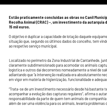
Estão praticamente concluídas as obras no Canil Munici
Recolha Animal (CRAC) –, um investimento da autarquia 
15 mil euros.
O objetivo é duplicar a capacidade de lotação daquele equipam
situação que, segundo os últimos dados do concelho, tem vindo
ao respetivo serviço municipal.
Localizado no perímetro da Zona Industrial de Cantanhede, jun
claramente subdimensionado para acomodar os animais captur
logística e outros daí decorrentes nomeadamente a nível de sal
adiantando que “a intervenção realizada era absolutamente nec
em vigor em matéria de higienização, funcionalidade e adequa
“Trata-se de um investimento necessário desde há bastante t
acompanhar a evolução das capturas regulares”, afirma o autar
responsabilidade da parte de quem tem animais de companhia 
além de ser uma violência para os animais, levanta problemas 