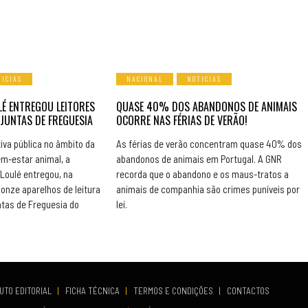
TICIAS
NACIONAL
NOTICIAS
LÉ ENTREGOU LEITORES
QUASE 40% DOS ABANDONOS DE ANIMAIS
 JUNTAS DE FREGUESIA
OCORRE NAS FÉRIAS DE VERÃO!
tiva pública no âmbito da
As férias de verão concentram quase 40% dos
em-estar animal, a
abandonos de animais em Portugal. A GNR
Loulé entregou, na
recorda que o abandono e os maus-tratos a
 onze aparelhos de leitura
animais de companhia são crimes puníveis por
ntas de Freguesia do
lei.
UTO EDITORIAL
|
FICHA TÉCNICA
|
TERMOS E CONDIÇÕES
|
CONTACTOS