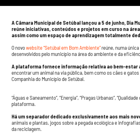
A Câmara Municipal de Setúbal lançou a 5 de junho, Dia 
reúne iniciativas, conteúdos e projetos em curso na áre
assim como um espaço de aprendizagem totalmente dedi
O novo
website “Setúbal em Bom Ambiente”
reúne, numa única 
desenvolvidos pelo município na área do ambiente e da eficiê
A plataforma fornece informação relativa ao bem-estar 
encontrar um animal na via pública, bem como os cães e gatos 
Companhia do Município de Setúbal.
“Águas e Saneamento”, “Energia”, “Pragas Urbanas”, “Qualidade d
plataforma.
Há um separador dedicado exclusivamente aos mais nov
animais e plantas, jogos sobre a pegada ecológica e infografi
da reciclagem.