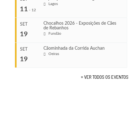
Ago 8, 2026
Lagos
...
11
-
12
VENUE
Leça do Balio
Chocalhos 2026 - Exposições de Cães
SET
de Rebanhos
COMEÇA
...
19
Fundão
Ago 22, 2026
TERMINA
Ago 23, 2026
Cãominhada da Corrida Auchan
SET
COMEÇA
Oeiras
19
Set 11, 2026
...
VENUE
TERMINA
Fundão
Set 12, 2026
+ VER TODOS OS EVENTOS
COMEÇA
VENUE
Set 19, 2026
Lagos
TERMINA
Set 19, 2026
VENUE
Fundão