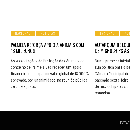
NACIONAL
NOTICIAS
NACIONAL
NO
PALMELA REFORÇA APOIO A ANIMAIS COM
AUTARQUIA DE LOU
18 MIL EUROS
DE MICROCHIPS ÀS
As Associações de Proteção dos Animais do
Numa primeira inicia
concelho de Palmela vão receber um apoio
sua política para o b
financeiro municipal no valor global de 18.000€,
Câmara Municipal de 
aprovado, por unanimidade, na reunião pública
passada sexta-feira,
de 5 de agosto.
de microchips às Ju
concelho.
ESTAT