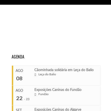
AGENDA
Cãominhada solidária em Leça do Balio
AGO
Leça do Balio
08
Exposições Caninas do Fundão
AGO
Fundão
COMEÇA
22
-
23
Ago 8, 2026
TERMINA
Exposições Caninas do Algarve
SET