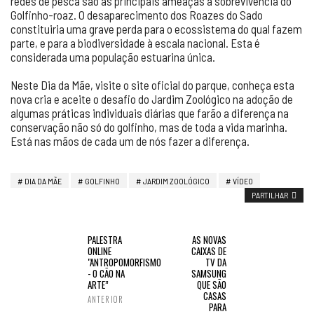
redes de pesca são as principais ameaças à sobrevivência do
Golfinho-roaz. O desaparecimento dos Roazes do Sado
constituiria uma grave perda para o ecossistema do qual fazem
parte, e para a biodiversidade à escala nacional. Esta é
considerada uma população estuarina única.
Neste Dia da Mãe, visite o site oficial do parque, conheça esta
nova cria e aceite o desafio do Jardim Zoológico na adoção de
algumas práticas individuais diárias que farão a diferença na
conservação não só do golfinho, mas de toda a vida marinha.
Está nas mãos de cada um de nós fazer a diferença.
DIA DA MÃE
GOLFINHO
JARDIM ZOOLÓGICO
VÍDEO
PARTILHAR
PALESTRA
AS NOVAS
ONLINE
CAIXAS DE
"ANTROPOMORFISMO
TV DA
- O CÃO NA
SAMSUNG
ARTE”
QUE SÃO
CASAS
ANTERIOR
PARA