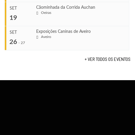
TERMINA
Ago 23, 2026
Cãominhada da Corrida Auchan
SET
COMEÇA
Oeiras
...
19
Set 11, 2026
VENUE
TERMINA
Fundão
Set 12, 2026
Exposições Caninas de Aveiro
SET
COMEÇA
Aveiro
26
Set 19, 2026
-
27
VENUE
TERMINA
Lagos
Set 19, 2026
+ VER TODOS OS EVENTOS
...
VENUE
Fundão
COMEÇA
Set 26, 2026
TERMINA
Set 27, 2026
...
VENUE
Aveiro
COMEÇA