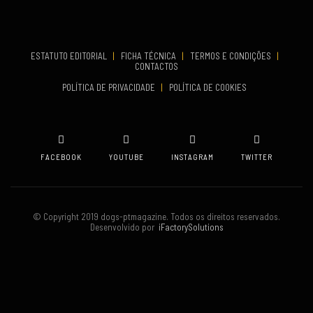
Set 19, 2026
TERMINA
Set 19, 2026
ESTATUTO EDITORIAL
|
FICHA TÉCNICA
|
TERMOS E CONDIÇÕES
|
CONTACTOS
VENUE
POLÍTICA DE PRIVACIDADE
|
POLÍTICA DE COOKIES
Oeiras
FACEBOOK
YOUTUBE
INSTAGRAM
TWITTER
© Copyright 2019 dogs-ptmagazine. Todos os direitos reservados.
Desenvolvido por
iFactorySolutions