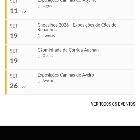
Exposições Caninas do Algarve
SET
Lagos
...
11
-
12
Chocalhos 2026 - Exposições de Cães de
SET
Rebanhos
COMEÇA
...
19
Fundão
Ago 22, 2026
TERMINA
Ago 23, 2026
Cãominhada da Corrida Auchan
SET
COMEÇA
Oeiras
...
19
Set 11, 2026
VENUE
TERMINA
Fundão
Set 12, 2026
Exposições Caninas de Aveiro
SET
COMEÇA
Aveiro
26
Set 19, 2026
-
27
VENUE
TERMINA
Lagos
Set 19, 2026
+ VER TODOS OS EVENTOS
...
VENUE
Fundão
COMEÇA
Set 26, 2026