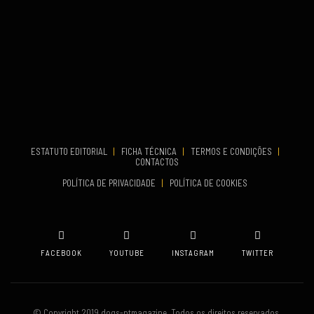
TERMINA
Set 27, 2026
...
VENUE
Aveiro
COMEÇA
Set 19, 2026
TERMINA
Set 19, 2026
ESTATUTO EDITORIAL
|
FICHA TÉCNICA
|
TERMOS E CONDIÇÕES
|
CONTACTOS
VENUE
POLÍTICA DE PRIVACIDADE
|
POLÍTICA DE COOKIES
Oeiras
FACEBOOK
YOUTUBE
INSTAGRAM
TWITTER
© Copyright 2019 dogs-ptmagazine. Todos os direitos reservados.