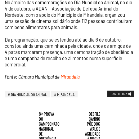
No âmbito das comemorações do Dia Mundial do Animal, no dia
4 de outubro, a ADAN – Associação de Defesa Animal do
Nordeste, com o apoio do Município de Mirandela, organizou
uma sessão de cinema solidário onde 112 pessoas contribuíram
com bens alimentares para animais.
Da programação, que se estendeu até ao dia 6 de outubro,
constou ainda uma caminhada pela cidade, onde os amigos de
4 patas marcaram presença, uma demonstração de obediência
e uma campanha de recolha de alimentos numa superfície
comercial.
Fonte: Câmara Municipal de
Mirandela
PARTILHAR
DIA MUNDIAL DO ANIMAL
MIRANDELA
8ª PROVA
DESFILE
DO
CANINO
CAMPEONATO
PÕE DOG
NACIONAL
WALK E
DE
AGILIDADE
OBEDIÊNCIA
À PROVA