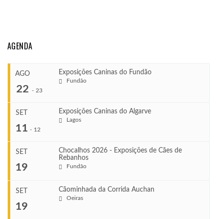
AGENDA
Exposições Caninas do Fundão
AGO
Fundão
22
-
23
Exposições Caninas do Algarve
SET
Lagos
...
11
-
12
Chocalhos 2026 - Exposições de Cães de
SET
Rebanhos
COMEÇA
...
19
Fundão
Ago 22, 2026
TERMINA
Ago 23, 2026
Cãominhada da Corrida Auchan
SET
COMEÇA
Oeiras
...
19
Set 11, 2026
VENUE