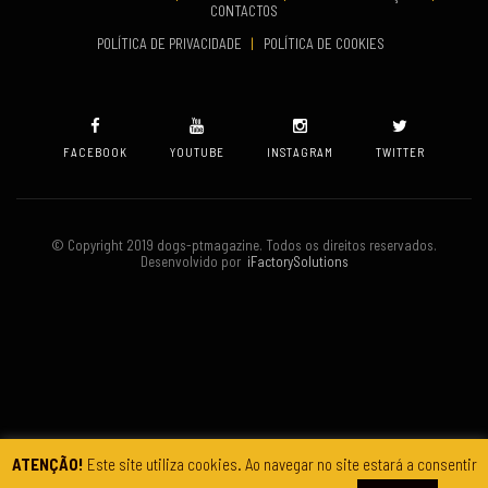
CONTACTOS
VENUE
POLÍTICA DE PRIVACIDADE
|
POLÍTICA DE COOKIES
Oeiras
FACEBOOK
YOUTUBE
INSTAGRAM
TWITTER
© Copyright 2019 dogs-ptmagazine. Todos os direitos reservados.
Desenvolvido por
iFactorySolutions
ATENÇÃO!
Este site utiliza cookies. Ao navegar no site estará a consentir