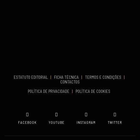
VENUE
Fundão
...
COMEÇA
ESTATUTO EDITORIAL
|
FICHA TÉCNICA
|
TERMOS E CONDIÇÕES
|
Set 19, 2026
CONTACTOS
TERMINA
POLÍTICA DE PRIVACIDADE
|
POLÍTICA DE COOKIES
Set 19, 2026
VENUE
Oeiras
FACEBOOK
YOUTUBE
INSTAGRAM
TWITTER