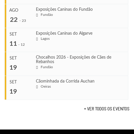
Exposições Caninas do Fundão
AGO
Fundão
COMEÇA
22
-
23
Ago 8, 2026
TERMINA
Exposições Caninas do Algarve
SET
Ago 8, 2026
Lagos
...
11
-
12
VENUE
Leça do Balio
Chocalhos 2026 - Exposições de Cães de
SET
Rebanhos
COMEÇA
...
19
Fundão
Ago 22, 2026
TERMINA
Ago 23, 2026
Cãominhada da Corrida Auchan
SET
COMEÇA
Oeiras
...
19
Set 11, 2026
VENUE
TERMINA
Fundão
Set 12, 2026
+ VER TODOS OS EVENTOS
COMEÇA
Set 19, 2026
VENUE
TERMINA
Lagos
Set 19, 2026