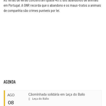
As férias de verão concentram quase 40% dos abandonos de animais
em Portugal. A GNR recorda que o abandono e os maus-tratos a animais
de companhia são crimes puníveis por lei.
AGENDA
Cãominhada solidária em Leça do Balio
AGO
Leça do Balio
08