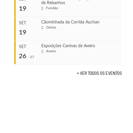
de Rebanhos
COMEÇA
...
19
Fundão
Ago 22, 2026
TERMINA
Ago 23, 2026
Cãominhada da Corrida Auchan
SET
COMEÇA
Oeiras
19
Set 11, 2026
...
VENUE
TERMINA
Fundão
Set 12, 2026
Exposições Caninas de Aveiro
SET
Aveiro
26
COMEÇA
-
27
VENUE
Set 19, 2026
Lagos
TERMINA
+ VER TODOS OS EVENTOS
Set 19, 2026
...
VENUE
Fundão
COMEÇA
Set 26, 2026
TERMINA
Set 27, 2026
...
VENUE