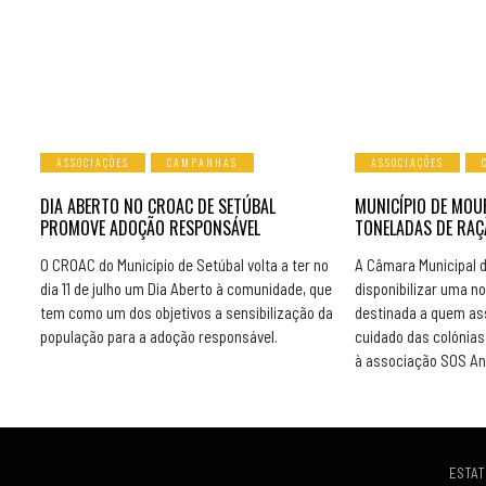
ASSOCIAÇÕES
CAMPANHAS
ASSOCIAÇÕES
DIA ABERTO NO CROAC DE SETÚBAL
MUNICÍPIO DE MOU
PROMOVE ADOÇÃO RESPONSÁVEL
TONELADAS DE RAÇ
O CROAC do Município de Setúbal volta a ter no
A Câmara Municipal 
dia 11 de julho um Dia Aberto à comunidade, que
disponibilizar uma n
tem como um dos objetivos a sensibilização da
destinada a quem as
população para a adoção responsável.
cuidado das colónias 
à associação SOS An
ESTAT