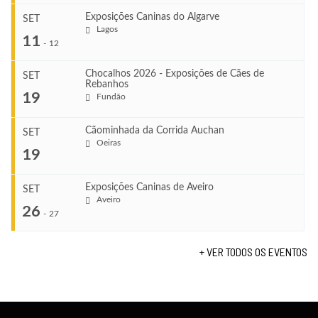
Exposições Caninas do Algarve
SET
Lagos
...
11
-
12
Chocalhos 2026 - Exposições de Cães de
SET
Rebanhos
COMEÇA
...
19
Fundão
Ago 22, 2026
TERMINA
Ago 23, 2026
Cãominhada da Corrida Auchan
SET
COMEÇA
Oeiras
...
19
Set 11, 2026
VENUE
TERMINA
Fundão
Set 12, 2026
Exposições Caninas de Aveiro
SET
COMEÇA
Aveiro
26
Set 19, 2026
-
27
VENUE
TERMINA
Lagos
Set 19, 2026
+ VER TODOS OS EVENTOS
...
VENUE
Fundão
COMEÇA