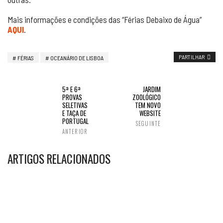
Mais informações e condições das “Férias Debaixo de Água”
AQUI
.
PARTILHAR
FÉRIAS
OCEANÁRIO DE LISBOA
5ª E 6ª
JARDIM
PROVAS
ZOOLÓGICO
SELETIVAS
TEM NOVO
E TAÇA DE
WEBSITE
PORTUGAL
SEGUINTE
ANTERIOR
ARTIGOS RELACIONADOS