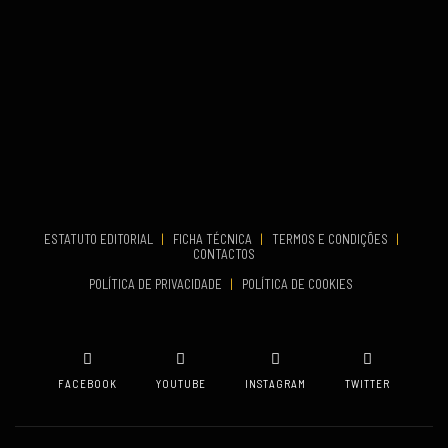
Set 26, 2026
TERMINA
Set 27, 2026
...
VENUE
Aveiro
COMEÇA
Set 19, 2026
TERMINA
Set 19, 2026
ESTATUTO EDITORIAL
|
FICHA TÉCNICA
|
TERMOS E CONDIÇÕES
|
CONTACTOS
VENUE
POLÍTICA DE PRIVACIDADE
|
POLÍTICA DE COOKIES
Oeiras
FACEBOOK
YOUTUBE
INSTAGRAM
TWITTER