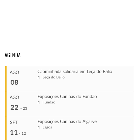
AGENDA
Cãominhada solidária em Leça do Balio
AGO
Leça do Balio
08
Exposições Caninas do Fundão
AGO
Fundão
COMEÇA
22
-
23
Ago 8, 2026
TERMINA
Exposições Caninas do Algarve
SET
Ago 8, 2026
Lagos
...
11
-
12
VENUE