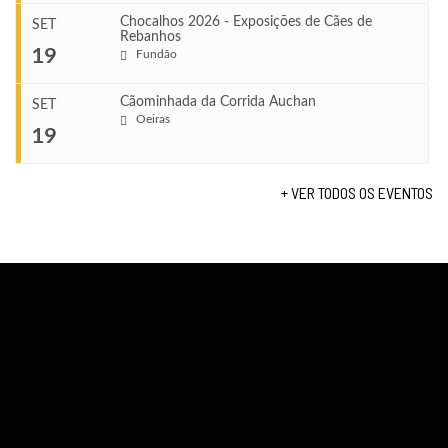
Leça do Balio
Chocalhos 2026 - Exposições de Cães de
SET
Rebanhos
COMEÇA
...
19
Fundão
Ago 22, 2026
TERMINA
Ago 23, 2026
Cãominhada da Corrida Auchan
SET
COMEÇA
Oeiras
...
19
Set 11, 2026
VENUE
TERMINA
Fundão
Set 12, 2026
+ VER TODOS OS EVENTOS
COMEÇA
Set 19, 2026
VENUE
TERMINA
Lagos
Set 19, 2026
VENUE
Fundão
...