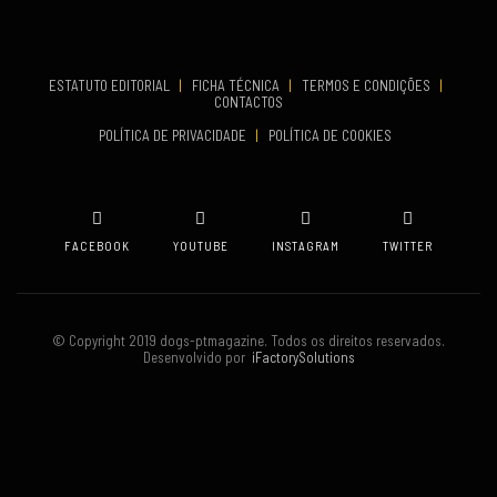
COMEÇA
ESTATUTO EDITORIAL
|
FICHA TÉCNICA
|
TERMOS E CONDIÇÕES
|
Set 19, 2026
CONTACTOS
TERMINA
POLÍTICA DE PRIVACIDADE
|
POLÍTICA DE COOKIES
Set 19, 2026
VENUE
Oeiras
FACEBOOK
YOUTUBE
INSTAGRAM
TWITTER
© Copyright 2019 dogs-ptmagazine. Todos os direitos reservados.
Desenvolvido por
iFactorySolutions