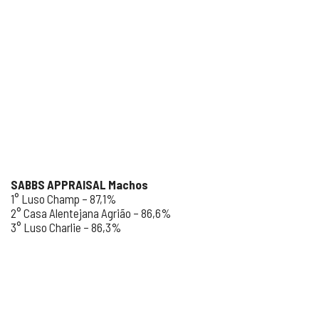
SABBS APPRAISAL Machos
1° Luso Champ – 87,1%
2° Casa Alentejana Agrião – 86,6%
3° Luso Charlie – 86,3%