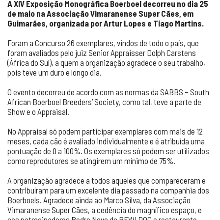
A XIV Exposição Monográfica Boerboel decorreu no dia 25
de maio na Associação Vimaranense Super Cães, em
Guimarães, organizada por Artur Lopes e Tiago Martins.
Foram a Concurso 26 exemplares, vindos de todo o país, que
foram avaliados pelo juiz Senior Appraisser Dolph Carstens
(África do Sul), a quem a organização agradece o seu trabalho,
pois teve um duro e longo dia.
O evento decorreu de acordo com as normas da SABBS – South
African Boerboel Breeders’ Society, como tal, teve a parte de
Show e o Appraisal.
No Appraisal só podem participar exemplares com mais de 12
meses, cada cão é avaliado individualmente e é atribuída uma
pontuação de 0 a 100%. Os exemplares só podem ser utilizados
como reprodutores se atingirem um mínimo de 75%.
A organização agradece a todos aqueles que compareceram e
contribuíram para um excelente dia passado na companhia dos
Boerboels. Agradece ainda ao Marco Silva, da Associação
Vimaranense Super Cães, a cedência do magnífico espaço, e
aos patrocinadores Pedro Novo da BEWI DOG e restaurante