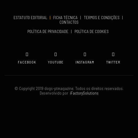
TERMINA
Set 19, 2026
ESTATUTO EDITORIAL
|
FICHA TÉCNICA
|
TERMOS E CONDIÇÕES
|
CONTACTOS
VENUE
POLÍTICA DE PRIVACIDADE
|
POLÍTICA DE COOKIES
Oeiras
FACEBOOK
YOUTUBE
INSTAGRAM
TWITTER
© Copyright 2019 dogs-ptmagazine. Todos os direitos reservados.
Desenvolvido por
iFactorySolutions