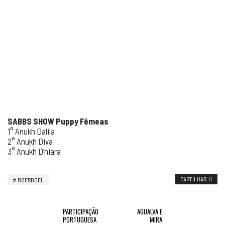
SABBS SHOW Puppy F
êmeas
1° Anukh Dalila
2° Anukh Diva
3° Anukh D’niara
PARTILHAR
BOERBOEL
PARTICIPAÇÃO
AGUALVA E
PORTUGUESA
MIRA