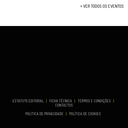
Set 19, 2026
+ VER TODOS OS EVENTOS
...
VENUE
Fundão
COMEÇA
Set 26, 2026
TERMINA
Set 27, 2026
...
VENUE
Aveiro
COMEÇA
Set 19, 2026
TERMINA
Set 19, 2026
ESTATUTO EDITORIAL
|
FICHA TÉCNICA
|
TERMOS E CONDIÇÕES
|
CONTACTOS
VENUE
POLÍTICA DE PRIVACIDADE
|
POLÍTICA DE COOKIES
Oeiras