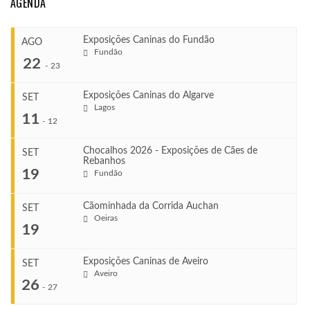
AGENDA
Exposições Caninas do Fundão
AGO
Fundão
22
-
23
Exposições Caninas do Algarve
SET
Lagos
...
11
-
12
Chocalhos 2026 - Exposições de Cães de
SET
Rebanhos
COMEÇA
...
19
Fundão
Ago 22, 2026
TERMINA
Ago 23, 2026
Cãominhada da Corrida Auchan
SET
COMEÇA
Oeiras
...
19
Set 11, 2026
VENUE
TERMINA
Fundão
Set 12, 2026
Exposições Caninas de Aveiro
SET
COMEÇA
Aveiro
26
Set 19, 2026
-
27
VENUE
TERMINA
Lagos