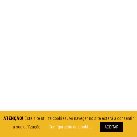
ATENÇÃO!
Este site utiliza cookies. Ao navegar no site estará a consentir
a sua utilização.
Configuração de Cookies
ACEITAR
EXPOSIÇÕES
PORTUGAL