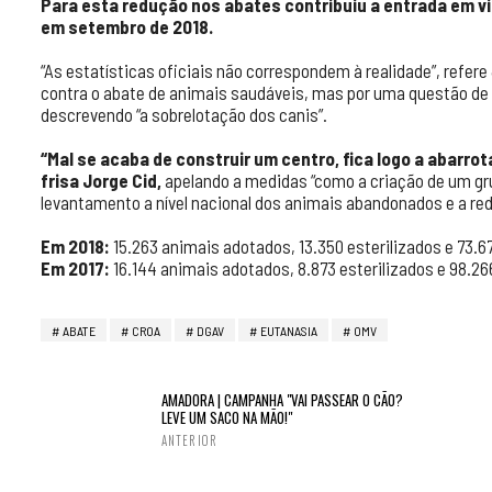
Para esta redução nos abates contribuiu a entrada em vi
em setembro de 2018.
“As estatísticas oficiais não correspondem à realidade”, refer
contra o abate de animais saudáveis, mas por uma questão de s
descrevendo “a sobrelotação dos canis”.
“Mal se acaba de construir um centro, fica logo a abarro
frisa Jorge Cid,
apelando a medidas “como a criação de um gru
levantamento a nível nacional dos animais abandonados e a red
Em 2018:
15.263 animais adotados, 13.350 esterilizados e 73.6
Em 2017:
16.144 animais adotados, 8.873 esterilizados e 98.26
ABATE
CROA
DGAV
EUTANASIA
OMV
AMADORA | CAMPANHA "VAI PASSEAR O CÃO?
LEVE UM SACO NA MÃO!"
ANTERIOR