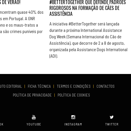
 DE VERÃO!
#BETTERTOGETHER QUE DEFENDE PADRÕES
RIGOROSOS NA FORMAÇÃO DE CÃES DE
concentram quase 40% dos
ASSISTÊNCIA
s em Portugal. A GNR
A iniciativa #BetterTogether será lançada
ono e os maus-tratos a
durante a próxima International Assistance
a são crimes puníveis por
Dog Week (Semana Internacional do Cão de
Assistência), que decorre de 2 a 8 de agosto,
organizada pela Assistance Dogs International
(ADI).
UTO EDITORIAL
|
FICHA TÉCNICA
|
TERMOS E CONDIÇÕES
|
CONTACTOS
POLÍTICA DE PRIVACIDADE
|
POLÍTICA DE COOKIES
OK
YOUTUBE
INSTAGRAM
TWITTER