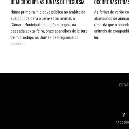
DE MICROCHIPS ÀS JUNTAS DE FREGUESIA
OCORRE NAS FÉRIAS
Numa primeira iniciativa pública no âmbito da
As férias de verão 
sua política para o bem-estar animal, a
abandonos de animai
Câmara Municipal de Loulé entregou, na
recorda que o aband
passada sexta-feira, onze aparelhos de leitura
animais de companhi
de microchips às Juntas de Freguesia do
lei.
concelho.
ESTAT
FACEBO