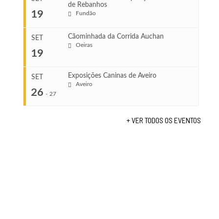
de Rebanhos
COMEÇA
...
19
Fundão
Ago 22, 2026
TERMINA
Ago 23, 2026
Cãominhada da Corrida Auchan
SET
COMEÇA
Oeiras
19
Set 11, 2026
...
VENUE
TERMINA
Fundão
Set 12, 2026
Exposições Caninas de Aveiro
SET
Aveiro
26
COMEÇA
-
27
VENUE
Set 19, 2026
Lagos
TERMINA
+ VER TODOS OS EVENTOS
Set 19, 2026
...
VENUE
Fundão
COMEÇA
Set 26, 2026
TERMINA
Set 27, 2026
...
VENUE