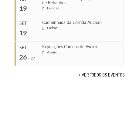
de Rebanhos
COMEÇA
...
19
Fundão
Ago 22, 2026
TERMINA
Ago 23, 2026
Cãominhada da Corrida Auchan
SET
COMEÇA
Oeiras
19
Set 11, 2026
...
VENUE
TERMINA
Fundão
Set 12, 2026
Exposições Caninas de Aveiro
SET
Aveiro
26
COMEÇA
-
27
VENUE
Set 19, 2026
Lagos
TERMINA
+ VER TODOS OS EVENTOS
Set 19, 2026
...
VENUE
Fundão
COMEÇA
Set 26, 2026
TERMINA
Set 27, 2026
...
VENUE