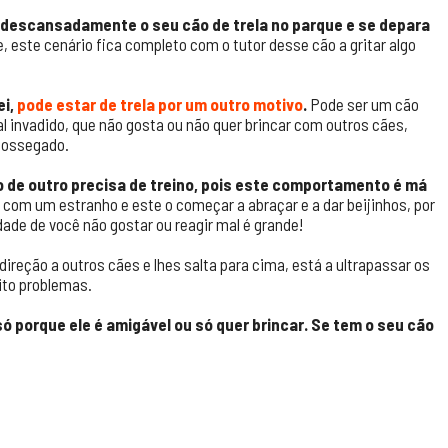
 descansadamente o seu cão de trela no parque e se depara
 este cenário fica completo com o tutor desse cão a gritar algo
ei,
pode estar de trela por um outro motivo
.
Pode ser um cão
 invadido, que não gosta ou não quer brincar com outros cães,
 sossegado.
 de outro precisa de treino, pois este comportamento é má
com um estranho e este o começar a abraçar e a dar beijinhos, por
dade de você não gostar ou reagir mal é grande!
reção a outros cães e lhes salta para cima, está a ultrapassar os
ito problemas.
só porque ele é amigável ou só quer brincar. Se tem o seu cão