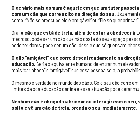
O cenário mais comum é aquele em que um tutor passeia
com um cão que corre solto na direção do seu.
Usualmente,
como: “Não se preocupe ele é amigável” ou “Ele só quer brincar”.
Ora,
o cão que está de trela, além de estar a obedecer à L
medroso, pode ser um cão que não gosta do seu espaço pessoal
pode ter dores, pode ser um cão idoso e que só quer caminhar
O cão “amigável” que corre desenfreadamente na direção
educação.
Seria o equivalente humano de entrar num elevador 
mais “carinhoso” e “amigável” que essa pessoa seja, a probabili
O mesmo é verdade no mundo dos cães. Se o seu cão corre em di
limites da boa educação canina e essa situação pode gerar mu
Nenhum cão é obrigado a brincar ou interagir com o seu, 
solto e vê um cão de trela, prenda o seu imediatamente.