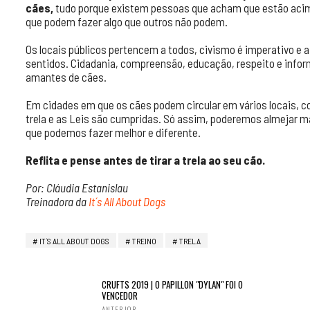
cães,
tudo porque existem pessoas que acham que estão acima
que podem fazer algo que outros não podem.
Os locais públicos pertencem a todos, civismo é imperativo 
sentidos. Cidadania, compreensão, educação, respeito e infor
amantes de cães.
Em cidades em que os cães podem circular em vários locais,
trela e as Leis são cumpridas. Só assim, poderemos almejar m
que podemos fazer melhor e diferente.
Reflita e pense antes de tirar a trela ao seu cão.
Por: Cláudia Estanislau
Treinadora da
It´s All About Dogs
IT´S ALL ABOUT DOGS
TREINO
TRELA
CRUFTS 2019 | O PAPILLON "DYLAN" FOI O
VENCEDOR
ANTERIOR