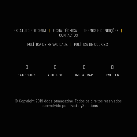
COMEÇA
Set 19, 2026
TERMINA
Set 19, 2026
ESTATUTO EDITORIAL
|
FICHA TÉCNICA
|
TERMOS E CONDIÇÕES
|
CONTACTOS
VENUE
POLÍTICA DE PRIVACIDADE
|
POLÍTICA DE COOKIES
Oeiras
FACEBOOK
YOUTUBE
INSTAGRAM
TWITTER
© Copyright 2019 dogs-ptmagazine. Todos os direitos reservados.
Desenvolvido por
iFactorySolutions