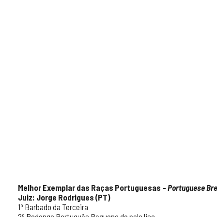
Melhor Exemplar das Raças Portuguesas –
Portuguese Br
Juiz: Jorge Rodrigues (PT)
1º Barbado da Terceira
2º Podengo Português Pequeno de pelo liso