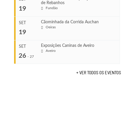
de Rebanhos
COMEÇA
...
19
Fundão
Ago 22, 2026
TERMINA
Ago 23, 2026
Cãominhada da Corrida Auchan
SET
COMEÇA
Oeiras
19
Set 11, 2026
...
VENUE
TERMINA
Fundão
Set 12, 2026
Exposições Caninas de Aveiro
SET
Aveiro
26
COMEÇA
-
27
VENUE
Set 19, 2026
Lagos
TERMINA
+ VER TODOS OS EVENTOS
Set 19, 2026
...
VENUE
Fundão
COMEÇA
Set 26, 2026
TERMINA
Set 27, 2026
...
VENUE