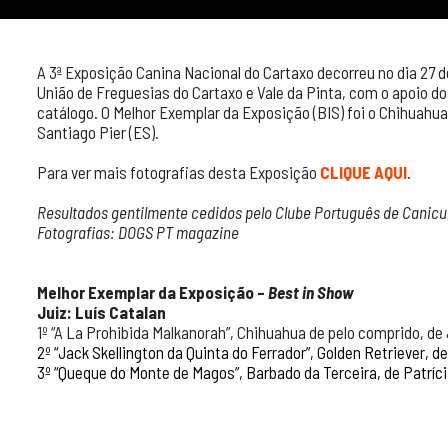
A 3ª Exposição Canina Nacional do Cartaxo decorreu no dia 27 d
União de Freguesias do Cartaxo e Vale da Pinta, com o apoio d
catálogo. O Melhor Exemplar da Exposição (BIS) foi o Chihuahua
Santiago Pier (ES).
Para ver mais fotografias desta Exposição
CLIQUE AQUI
.
Resultados gentilmente cedidos pelo Clube Português de Canicul
Fotografias: DOGS PT magazine
Melhor Exemplar da Exposição –
Best in Show
Juiz: Luís Catalan
1º “A La Prohibida Malkanorah”, Chihuahua de pelo comprido, de
2º “Jack Skellington da Quinta do Ferrador”, Golden Retriever, d
3º “Queque do Monte de Magos”, Barbado da Terceira, de Patríc