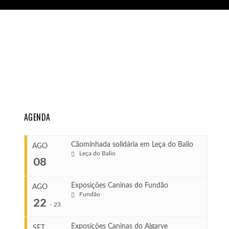
AGENDA
Cãominhada solidária em Leça do Balio
AGO
Leça do Balio
08
Exposições Caninas do Fundão
AGO
Fundão
COMEÇA
22
-
23
Ago 8, 2026
TERMINA
Exposições Caninas do Algarve
SET