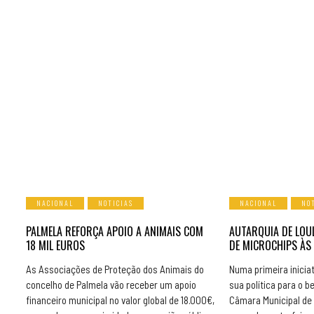
NACIONAL
NOTICIAS
NACIONAL
NO
PALMELA REFORÇA APOIO A ANIMAIS COM
AUTARQUIA DE LOU
18 MIL EUROS
DE MICROCHIPS ÀS
As Associações de Proteção dos Animais do
Numa primeira inicia
concelho de Palmela vão receber um apoio
sua política para o b
financeiro municipal no valor global de 18.000€,
Câmara Municipal de 