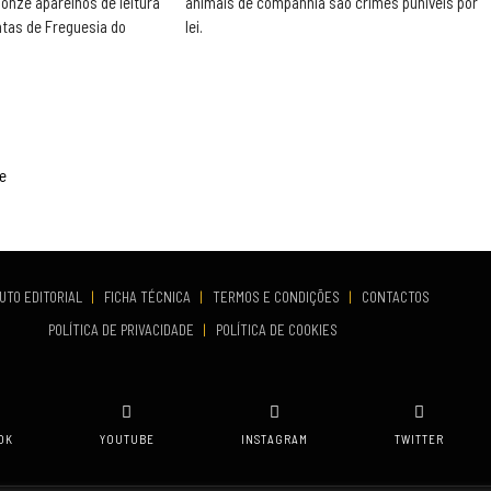
 onze aparelhos de leitura
animais de companhia são crimes puníveis por
ntas de Freguesia do
lei.
e
UTO EDITORIAL
|
FICHA TÉCNICA
|
TERMOS E CONDIÇÕES
|
CONTACTOS
POLÍTICA DE PRIVACIDADE
|
POLÍTICA DE COOKIES
OK
YOUTUBE
INSTAGRAM
TWITTER