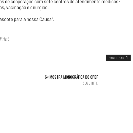
olos de cooperação com sete centros de atendimento médicos-
s, vacinação e cirurgias.
scote para a nossa Causa”.
Print
PARTILHAR
6ª MOSTRA MONOGRÁFICA DO CPBF
SEGUINTE