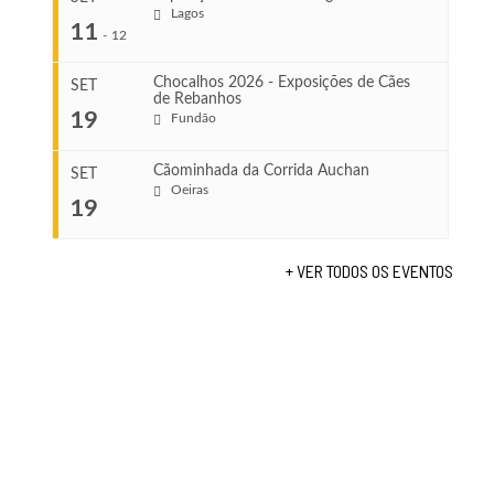
Ago 8, 2026
Lagos
...
11
-
12
VENUE
Leça do Balio
Chocalhos 2026 - Exposições de Cães
SET
de Rebanhos
COMEÇA
...
19
Fundão
Ago 22, 2026
TERMINA
Ago 23, 2026
Cãominhada da Corrida Auchan
SET
COMEÇA
Oeiras
19
Set 11, 2026
...
VENUE
TERMINA
Fundão
Set 12, 2026
+ VER TODOS OS EVENTOS
COMEÇA
VENUE
Set 19, 2026
Lagos
TERMINA
Set 19, 2026
VENUE
Fundão