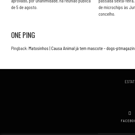
aprovado, por unanimidade, na reunião pública
passada sexta-feira,
de 5 de agosto.
de microchips às Ju
concelho.
ONE PING
Pingback:
Matosinhos | Causa Animal já tem mascote – dogs-ptmagazin
ESTAT
FACEBO