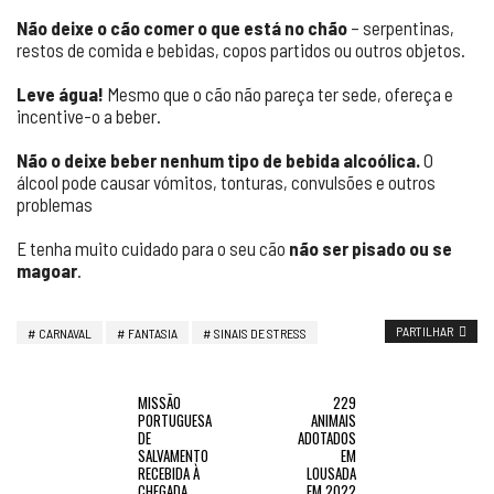
Não deixe o cão comer o que está no chão
– serpentinas,
restos de comida e bebidas, copos partidos ou outros objetos.
Leve água!
Mesmo que o cão não pareça ter sede, ofereça e
incentive-o a beber.
Não o deixe beber nenhum tipo de bebida alcoólica.
O
álcool pode causar vómitos, tonturas, convulsões e outros
problemas
E tenha muito cuidado para o seu cão
não ser pisado ou se
magoar
.
PARTILHAR
CARNAVAL
FANTASIA
SINAIS DE STRESS
MISSÃO
229
PORTUGUESA
ANIMAIS
DE
ADOTADOS
SALVAMENTO
EM
RECEBIDA À
LOUSADA
CHEGADA
EM 2022