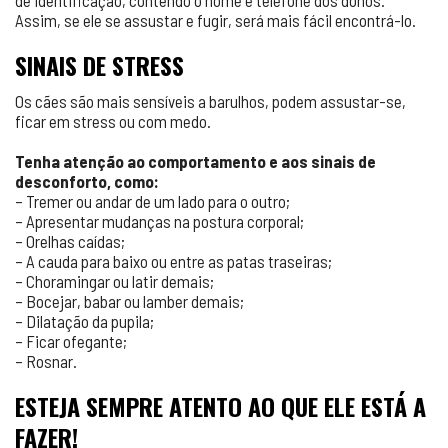
de identificação, contendo o nome e telefone dos donos.
Assim, se ele se assustar e fugir, será mais fácil encontrá-lo.
SINAIS DE STRESS
Os cães são mais sensíveis a barulhos, podem assustar-se,
ficar em stress ou com medo.
Tenha atenção ao comportamento e aos sinais de
desconforto, como:
– Tremer ou andar de um lado para o outro;
– Apresentar mudanças na postura corporal;
– Orelhas caídas;
– A cauda para baixo ou entre as patas traseiras;
– Choramingar ou latir demais;
– Bocejar, babar ou lamber demais;
– Dilatação da pupila;
– Ficar ofegante;
– Rosnar.
ESTEJA SEMPRE ATENTO AO QUE ELE ESTÁ A
FAZER!