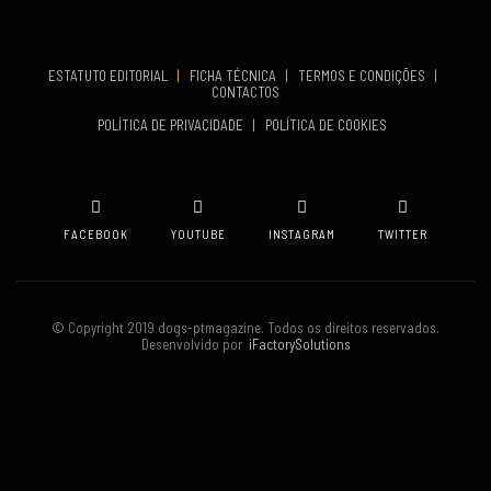
Set 19, 2026
TERMINA
Set 19, 2026
ESTATUTO EDITORIAL
|
FICHA TÉCNICA
|
TERMOS E CONDIÇÕES
|
CONTACTOS
VENUE
POLÍTICA DE PRIVACIDADE
|
POLÍTICA DE COOKIES
Oeiras
FACEBOOK
YOUTUBE
INSTAGRAM
TWITTER
© Copyright 2019 dogs-ptmagazine. Todos os direitos reservados.
Desenvolvido por
iFactorySolutions