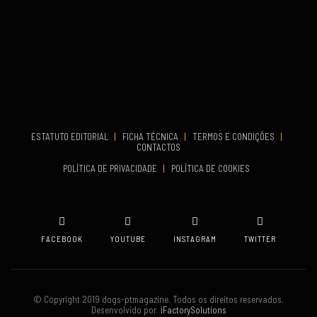
Set 27, 2026
...
VENUE
Aveiro
COMEÇA
Set 19, 2026
TERMINA
Set 19, 2026
ESTATUTO EDITORIAL
|
FICHA TÉCNICA
|
TERMOS E CONDIÇÕES
|
CONTACTOS
VENUE
POLÍTICA DE PRIVACIDADE
|
POLÍTICA DE COOKIES
Oeiras
FACEBOOK
YOUTUBE
INSTAGRAM
TWITTER
© Copyright 2019 dogs-ptmagazine. Todos os direitos reservados.
Desenvolvido por
iFactorySolutions