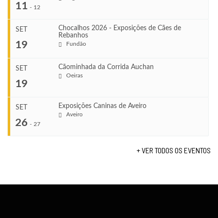
...
11
-
12
Chocalhos 2026 - Exposições de Cães de
SET
Rebanhos
COMEÇA
...
19
Fundão
Ago 22, 2026
TERMINA
Ago 23, 2026
Cãominhada da Corrida Auchan
SET
COMEÇA
Oeiras
...
19
Set 11, 2026
VENUE
TERMINA
Fundão
Set 12, 2026
Exposições Caninas de Aveiro
SET
COMEÇA
Aveiro
26
Set 19, 2026
-
27
VENUE
TERMINA
Lagos
Set 19, 2026
+ VER TODOS OS EVENTOS
...
VENUE
Fundão
COMEÇA
Set 26, 2026
TERMINA