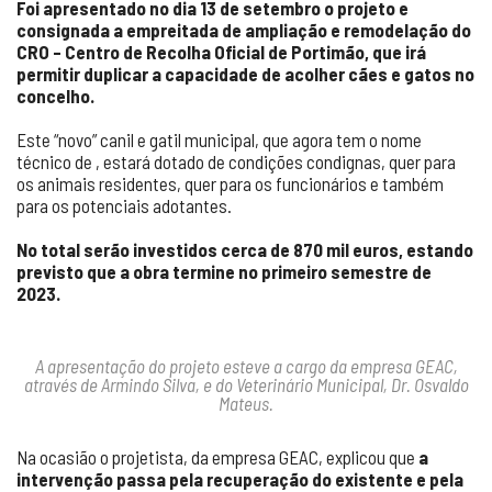
Foi apresentado no dia 13 de setembro o projeto e
consignada a empreitada de ampliação e remodelação do
CRO – Centro de Recolha Oficial de Portimão, que irá
permitir duplicar a capacidade de acolher cães e gatos no
concelho.
Este “novo” canil e gatil municipal, que agora tem o nome
técnico de , estará dotado de condições condignas, quer para
os animais residentes, quer para os funcionários e também
para os potenciais adotantes.
No total serão investidos cerca de 870 mil euros, estando
previsto que a obra termine no primeiro semestre de
2023.
A apresentação do projeto esteve a cargo da empresa GEAC,
através de Armindo Silva, e do Veterinário Municipal, Dr. Osvaldo
Mateus.
Na ocasião o projetista, da empresa GEAC, explicou que
a
intervenção passa pela recuperação do existente e pela