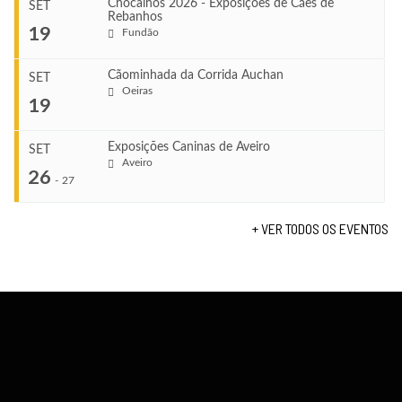
Chocalhos 2026 - Exposições de Cães de
SET
Rebanhos
COMEÇA
...
19
Fundão
Ago 22, 2026
TERMINA
Ago 23, 2026
Cãominhada da Corrida Auchan
SET
COMEÇA
Oeiras
...
19
Set 11, 2026
VENUE
TERMINA
Fundão
Set 12, 2026
Exposições Caninas de Aveiro
SET
COMEÇA
Aveiro
26
Set 19, 2026
-
27
VENUE
TERMINA
Lagos
Set 19, 2026
+ VER TODOS OS EVENTOS
...
VENUE
Fundão
COMEÇA
Set 26, 2026
TERMINA
Set 27, 2026
...