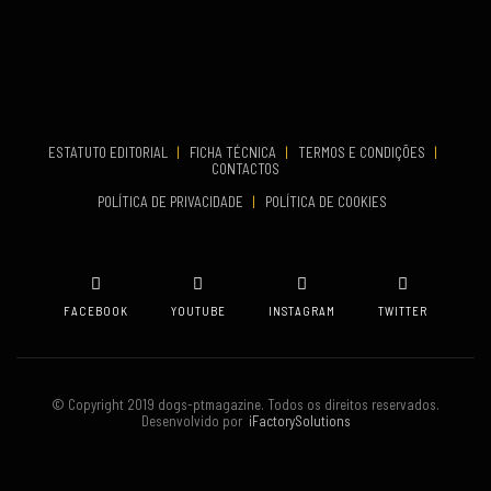
VENUE
Aveiro
COMEÇA
Set 19, 2026
TERMINA
Set 19, 2026
ESTATUTO EDITORIAL
|
FICHA TÉCNICA
|
TERMOS E CONDIÇÕES
|
CONTACTOS
VENUE
POLÍTICA DE PRIVACIDADE
|
POLÍTICA DE COOKIES
Oeiras
FACEBOOK
YOUTUBE
INSTAGRAM
TWITTER
© Copyright 2019 dogs-ptmagazine. Todos os direitos reservados.
Desenvolvido por
iFactorySolutions