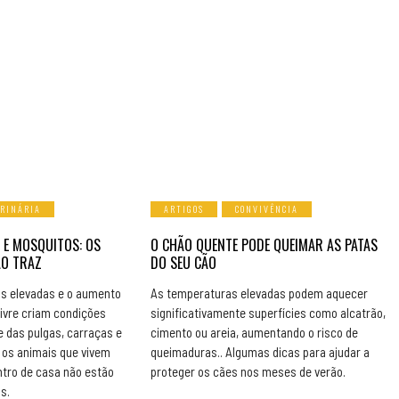
ERINÁRIA
ARTIGOS
CONVIVÊNCIA
 E MOSQUITOS: OS
O CHÃO QUENTE PODE QUEIMAR AS PATAS
ÃO TRAZ
DO SEU CÃO
s elevadas e o aumento
As temperaturas elevadas podem aquecer
livre criam condições
significativamente superfícies como alcatrão,
e das pulgas, carraças e
cimento ou areia, aumentando o risco de
os animais que vivem
queimaduras.. Algumas dicas para ajudar a
ntro de casa não estão
proteger os cães nos meses de verão.
s.