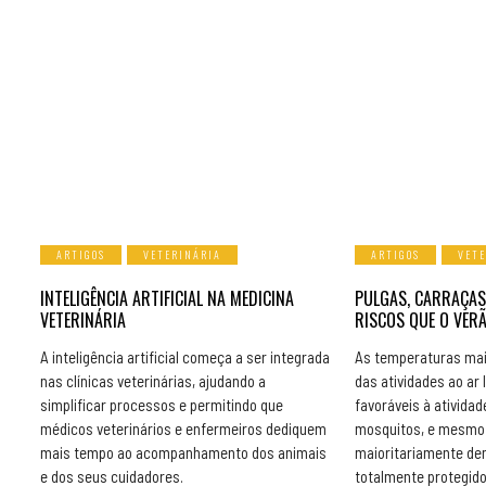
ARTIGOS
VETERINÁRIA
ARTIGOS
VET
INTELIGÊNCIA ARTIFICIAL NA MEDICINA
PULGAS, CARRAÇAS
VETERINÁRIA
RISCOS QUE O VER
A inteligência artificial começa a ser integrada
As temperaturas mai
nas clínicas veterinárias, ajudando a
das atividades ao ar 
simplificar processos e permitindo que
favoráveis à atividad
médicos veterinários e enfermeiros dediquem
mosquitos, e mesmo 
mais tempo ao acompanhamento dos animais
maioritariamente de
e dos seus cuidadores.
totalmente protegido