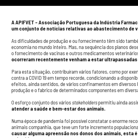
A APIFVET – Associação Portuguesa da Indústria Farmac
um conjunto de notícias relativas ao abastecimento de 
As dificuldades de produção e ou fornecimento têm sido també
economia no mundo inteiro. Mas, na sequência dos planos dese
o fornecimento de vacinas e outros medicamentos veterinário
ocorreram recentemente venham a estar ultrapassadas n
Para esta situação, contribuíram vários fatores, como por ex
contra a COVID 19 em tempo recorde, condicionando a disponib
efeitos, ainda sentidos, de vários confinamentos em diversos
produção e o fabrico de determinados componentes em diversas
O esforço conjunto dos vários
stakeholders
permitiu ainda ass
atender a saúde e bem-estar dos animais.
Numa época de pandemia foi possível constatar o enorme rec
animais companhia, que teve um forte incremento populacional 
causar alguma apreensão nos donos dos animais, esta é