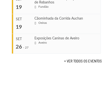
de Rebanhos
COMEÇA
...
19
Fundão
Ago 22, 2026
TERMINA
Ago 23, 2026
Cãominhada da Corrida Auchan
SET
COMEÇA
Oeiras
19
Set 11, 2026
...
VENUE
TERMINA
Fundão
Set 12, 2026
Exposições Caninas de Aveiro
SET
Aveiro
26
COMEÇA
-
27
VENUE
Set 19, 2026
Lagos
TERMINA
+ VER TODOS OS EVENTOS
Set 19, 2026
...
VENUE
Fundão
COMEÇA
Set 26, 2026
TERMINA
Set 27, 2026
...
VENUE