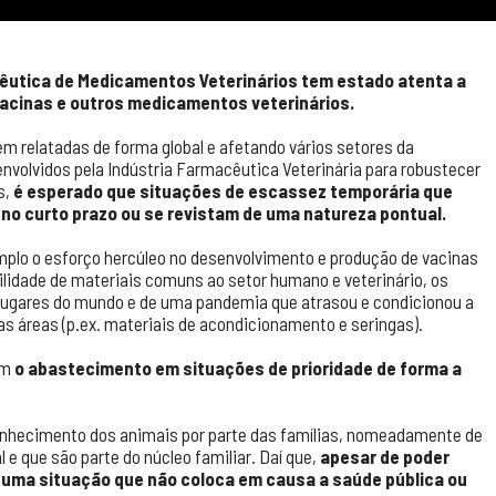
êutica de Medicamentos Veterinários tem estado atenta a
vacinas e outros medicamentos veterinários.
m relatadas de forma global e afetando vários setores da
nvolvidos pela Indústria Farmacêutica Veterinária para robustecer
s,
é esperado que situações de escassez temporária que
o curto prazo ou se revistam de uma natureza pontual.
emplo o esforço hercúleo no desenvolvimento e produção de vacinas
ilidade de materiais comuns ao setor humano e veterinário, os
 lugares do mundo e de uma pandemia que atrasou e condicionou a
 áreas (p.ex. materiais de acondicionamento e seringas).
im
o abastecimento em situações de prioridade de forma a
onhecimento dos animais por parte das famílias, nomeadamente de
e que são parte do núcleo familiar. Daí que,
apesar de poder
 uma situação que não coloca em causa a saúde pública ou