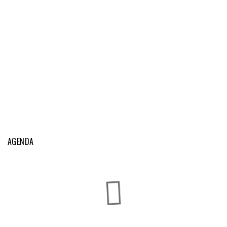
AGENDA
Exposições Caninas do Fundão
AGO
Fundão
22
-
23
Exposições Caninas do Algarve
SET
Lagos
...
11