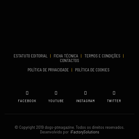
...
VENUE
Aveiro
COMEÇA
Set 19, 2026
TERMINA
Set 19, 2026
ESTATUTO EDITORIAL
|
FICHA TÉCNICA
|
TERMOS E CONDIÇÕES
|
CONTACTOS
VENUE
POLÍTICA DE PRIVACIDADE
|
POLÍTICA DE COOKIES
Oeiras
FACEBOOK
YOUTUBE
INSTAGRAM
TWITTER
© Copyright 2019 dogs-ptmagazine. Todos os direitos reservados.
Desenvolvido por
iFactorySolutions