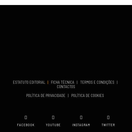
Fundão
COMEÇA
Set 26, 2026
TERMINA
Set 27, 2026
...
VENUE
Aveiro
COMEÇA
Set 19, 2026
TERMINA
Set 19, 2026
ESTATUTO EDITORIAL
|
FICHA TÉCNICA
|
TERMOS E CONDIÇÕES
|
CONTACTOS
VENUE
POLÍTICA DE PRIVACIDADE
|
POLÍTICA DE COOKIES
Oeiras
FACEBOOK
YOUTUBE
INSTAGRAM
TWITTER