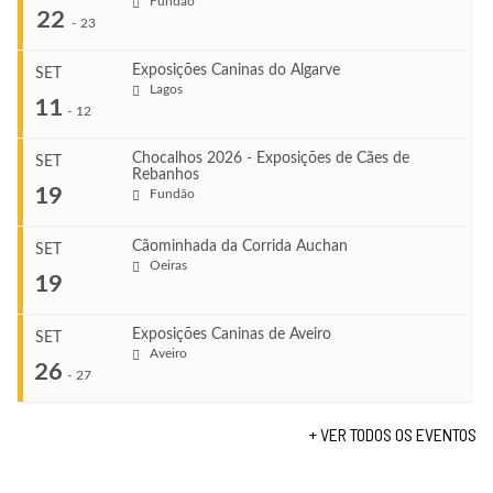
Fundão
22
-
23
Exposições Caninas do Algarve
SET
Lagos
...
11
-
12
Chocalhos 2026 - Exposições de Cães de
SET
Rebanhos
COMEÇA
...
19
Fundão
Ago 22, 2026
TERMINA
Ago 23, 2026
Cãominhada da Corrida Auchan
SET
COMEÇA
Oeiras
...
19
Set 11, 2026
VENUE
TERMINA
Fundão
Set 12, 2026
Exposições Caninas de Aveiro
SET
COMEÇA
Aveiro
26
Set 19, 2026
-
27
VENUE
TERMINA
Lagos
Set 19, 2026
+ VER TODOS OS EVENTOS
...
VENUE