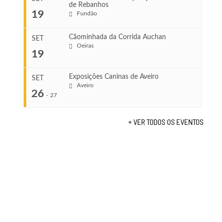
de Rebanhos
COMEÇA
...
19
Fundão
Ago 22, 2026
TERMINA
Ago 23, 2026
Cãominhada da Corrida Auchan
SET
COMEÇA
Oeiras
19
Set 11, 2026
...
VENUE
TERMINA
Fundão
Set 12, 2026
Exposições Caninas de Aveiro
SET
Aveiro
26
COMEÇA
-
27
VENUE
Set 19, 2026
Lagos
TERMINA
+ VER TODOS OS EVENTOS
Set 19, 2026
...
VENUE
Fundão
COMEÇA
Set 26, 2026
TERMINA
Set 27, 2026
...
VENUE