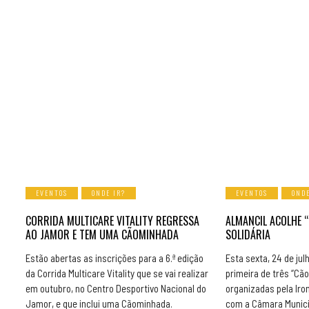
EVENTOS
ONDE IR?
EVENTOS
ONDE
CORRIDA MULTICARE VITALITY REGRESSA
ALMANCIL ACOLHE 
AO JAMOR E TEM UMA CÃOMINHADA
SOLIDÁRIA
Estão abertas as inscrições para a 6.ª edição
Esta sexta, 24 de jul
da Corrida Multicare Vitality que se vai realizar
primeira de três “Cã
em outubro, no Centro Desportivo Nacional do
organizadas pela Iro
Jamor, e que inclui uma Cãominhada.
com a Câmara Municip