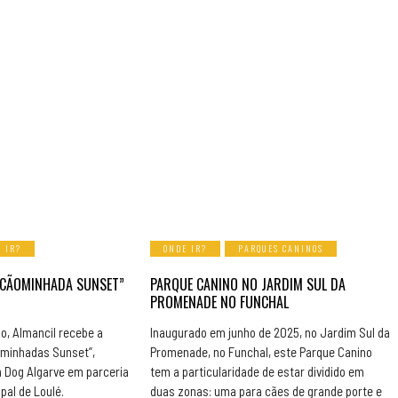
 IR?
ONDE IR?
PARQUES CANINOS
“CÃOMINHADA SUNSET”
PARQUE CANINO NO JARDIM SUL DA
PROMENADE NO FUNCHAL
ho, Almancil recebe a
Inaugurado em junho de 2025, no Jardim Sul da
ominhadas Sunset”,
Promenade, no Funchal, este Parque Canino
n Dog Algarve em parceria
tem a particularidade de estar dividido em
al de Loulé.
duas zonas: uma para cães de grande porte e