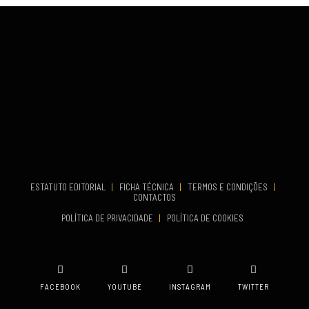
COMEÇA
Set 26, 2026
TERMINA
Set 27, 2026
...
VENUE
Aveiro
COMEÇA
Set 19, 2026
TERMINA
Set 19, 2026
ESTATUTO EDITORIAL
|
FICHA TÉCNICA
|
TERMOS E CONDIÇÕES
|
CONTACTOS
VENUE
POLÍTICA DE PRIVACIDADE
|
POLÍTICA DE COOKIES
Oeiras
FACEBOOK
YOUTUBE
INSTAGRAM
TWITTER