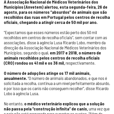
A Associação Nacional de Médicos Veterinários dos
Municípios (Anvetem) alertou, esta segunda-feira, 26 de
agosto, para os números “absurdos” de animais que são
recolhidos das ruas em Portugal pelos centros de recolha
oficiais, chegando a atingir cerca de 50 mil por ano.
“Expectamos que esses números estão perto dos 50 mil
recolhidos em centros de recolha oficiais”, sem contar com as
associações, disse à agência Lusa Ricardo Lobo, membro da
direcção da Associação Nacional de Médicos Veterinários dos
Municípios, segundo o qual,
em 2017 e 2018, o número de
animais recolhidos pelos centros de recolha oficiais
(CRO) rondou os 41 mil e os 36 mil,
respectivamente.
O número de adopções atinge os 17 mil animais,
anualmente.
“O número de animais abandonados, e que nos é
solicitada a recolha, continua a um nível perfeitamente absurdo,
é por isso que os canis não conseguem recolher”, disse Ricardo
Lobo à agência Lusa.
No entanto,
o médico veterinário explicou que a solução
não passa pela “construção infinita” de canis,
uma vez que
o país não está preparado para suportar os custos. “Além de