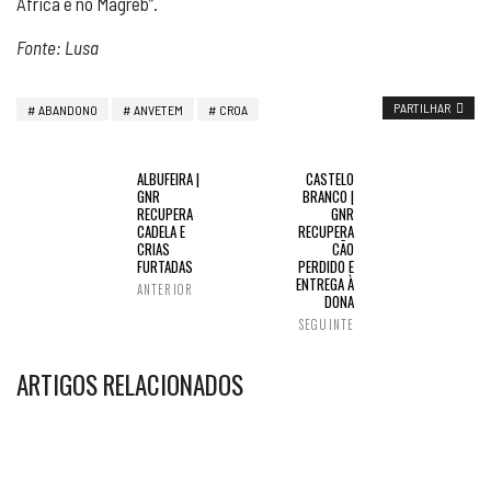
África e no Magreb”.
Fonte: Lusa
PARTILHAR
ABANDONO
ANVETEM
CROA
ALBUFEIRA |
CASTELO
GNR
BRANCO |
RECUPERA
GNR
CADELA E
RECUPERA
CRIAS
CÃO
FURTADAS
PERDIDO E
ENTREGA À
ANTERIOR
DONA
SEGUINTE
ARTIGOS RELACIONADOS