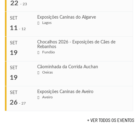
22
-
23
Exposições Caninas do Algarve
SET
Lagos
...
11
-
12
Chocalhos 2026 - Exposições de Cães de
SET
Rebanhos
COMEÇA
...
19
Fundão
Ago 22, 2026
TERMINA
Ago 23, 2026
Cãominhada da Corrida Auchan
SET
COMEÇA
Oeiras
...
19
Set 11, 2026
VENUE
TERMINA
Fundão
Set 12, 2026
Exposições Caninas de Aveiro
SET
COMEÇA
Aveiro
26
Set 19, 2026
-
27
VENUE
TERMINA
Lagos
Set 19, 2026
+ VER TODOS OS EVENTOS
...
VENUE
Fundão